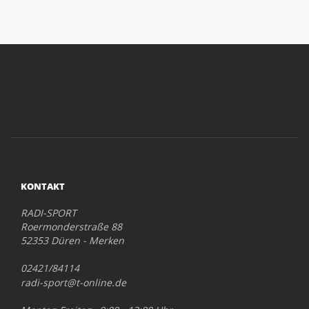
KONTAKT
RADI-SPORT
Roermonderstraße 88
52353 Düren - Merken
02421/84114
radi-sport@t-online.de