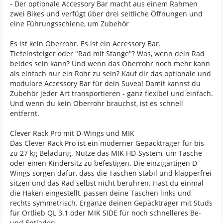
- Der optionale Accessory Bar macht aus einem Rahmen
zwei Bikes und verfügt über drei seitliche Öffnungen und
eine Führungsschiene, um Zubehör
Es ist kein Oberrohr. Es ist ein Accessory Bar.
Tiefeinsteiger oder "Rad mit Stange"? Was, wenn dein Rad
beides sein kann? Und wenn das Oberrohr noch mehr kann
als einfach nur ein Rohr zu sein? Kauf dir das optionale und
modulare Accessory Bar für dein Suvea! Damit kannst du
Zubehör jeder Art transportieren - ganz flexibel und einfach.
Und wenn du kein Oberrohr brauchst, ist es schnell
entfernt.
Clever Rack Pro mit D-Wings und MIK
Das Clever Rack Pro ist ein moderner Gepäckträger für bis
zu 27 kg Beladung. Nutze das MIK HD-System, um Tasche
oder einen Kindersitz zu befestigen. Die einzigartigen D-
Wings sorgen dafür, dass die Taschen stabil und klapperfrei
sitzen und das Rad selbst nicht berühren. Hast du einmal
die Haken eingestellt, passen deine Taschen links und
rechts symmetrisch. Ergänze deinen Gepäckträger mit Studs
für Ortlieb QL 3.1 oder MIK SIDE für noch schnelleres Be-
und Entladen.