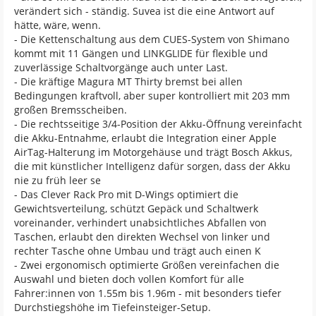
verändert sich - ständig. Suvea ist die eine Antwort auf
hätte, wäre, wenn.
- Die Kettenschaltung aus dem CUES-System von Shimano
kommt mit 11 Gängen und LINKGLIDE für flexible und
zuverlässige Schaltvorgänge auch unter Last.
- Die kräftige Magura MT Thirty bremst bei allen
Bedingungen kraftvoll, aber super kontrolliert mit 203 mm
großen Bremsscheiben.
- Die rechtsseitige 3/4-Position der Akku-Öffnung vereinfacht
die Akku-Entnahme, erlaubt die Integration einer Apple
AirTag-Halterung im Motorgehäuse und trägt Bosch Akkus,
die mit künstlicher Intelligenz dafür sorgen, dass der Akku
nie zu früh leer se
- Das Clever Rack Pro mit D-Wings optimiert die
Gewichtsverteilung, schützt Gepäck und Schaltwerk
voreinander, verhindert unabsichtliches Abfallen von
Taschen, erlaubt den direkten Wechsel von linker und
rechter Tasche ohne Umbau und trägt auch einen K
- Zwei ergonomisch optimierte Größen vereinfachen die
Auswahl und bieten doch vollen Komfort für alle
Fahrer:innen von 1.55m bis 1.96m - mit besonders tiefer
Durchstiegshöhe im Tiefeinsteiger-Setup.