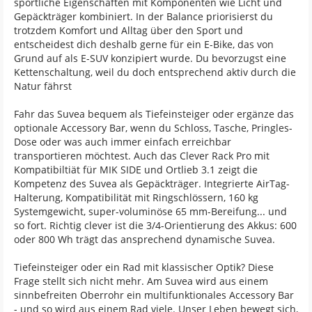
sportliche Eigenschaften mit Komponenten wie Licht und
Gepäckträger kombiniert. In der Balance priorisierst du
trotzdem Komfort und Alltag über den Sport und
entscheidest dich deshalb gerne für ein E-Bike, das von
Grund auf als E-SUV konzipiert wurde. Du bevorzugst eine
Kettenschaltung, weil du doch entsprechend aktiv durch die
Natur fährst
Fahr das Suvea bequem als Tiefeinsteiger oder ergänze das
optionale Accessory Bar, wenn du Schloss, Tasche, Pringles-
Dose oder was auch immer einfach erreichbar
transportieren möchtest. Auch das Clever Rack Pro mit
Kompatibiltiät für MIK SIDE und Ortlieb 3.1 zeigt die
Kompetenz des Suvea als Gepäckträger. Integrierte AirTag-
Halterung, Kompatibilität mit Ringschlössern, 160 kg
Systemgewicht, super-voluminöse 65 mm-Bereifung... und
so fort. Richtig clever ist die 3/4-Orientierung des Akkus: 600
oder 800 Wh trägt das ansprechend dynamische Suvea.
Tiefeinsteiger oder ein Rad mit klassischer Optik? Diese
Frage stellt sich nicht mehr. Am Suvea wird aus einem
sinnbefreiten Oberrohr ein multifunktionales Accessory Bar
- und so wird aus einem Rad viele. Unser Leben bewegt sich,