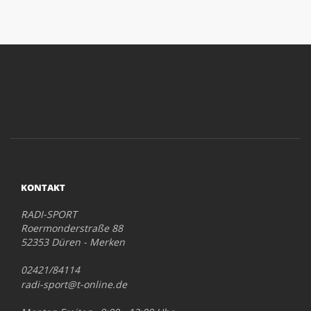
KONTAKT
RADI-SPORT
Roermonderstraße 88
52353 Düren - Merken
02421/84114
radi-sport@t-online.de