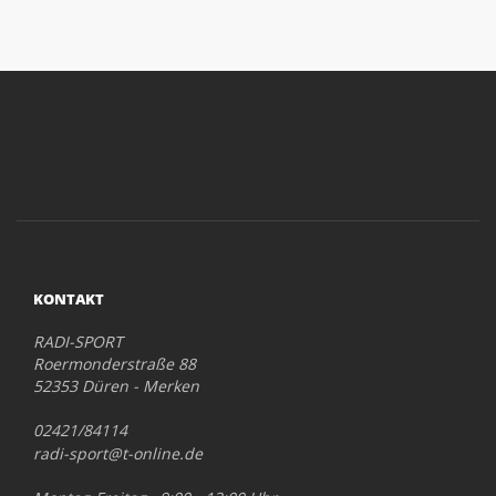
KONTAKT
RADI-SPORT
Roermonderstraße 88
52353 Düren - Merken
02421/84114
radi-sport@t-online.de