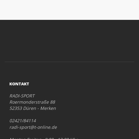
KONTAKT
RADI-SPORT
Roermonderstraße 88
52353 Düren - Merken
02421/84114
radi-sport@t-online.de