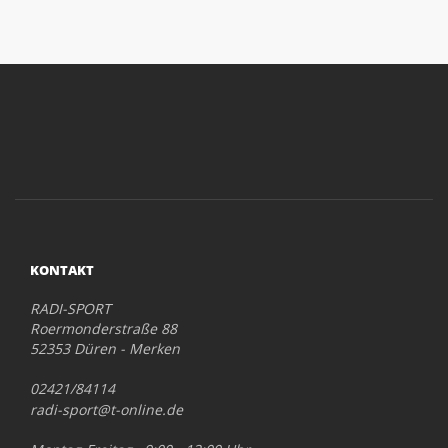
KONTAKT
RADI-SPORT
Roermonderstraße 88
52353 Düren - Merken
02421/84114
radi-sport@t-online.de