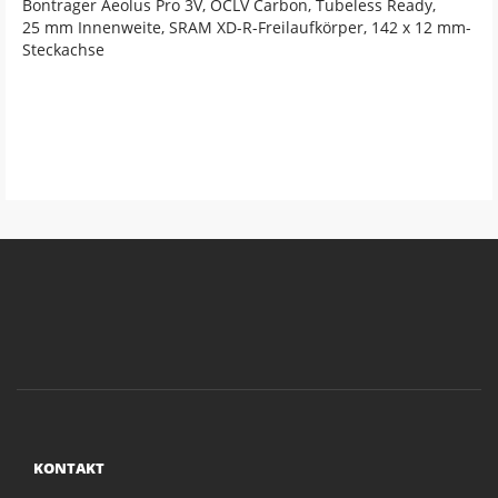
Bontrager Aeolus Pro 3V, OCLV Carbon, Tubeless Ready,
25 mm Innenweite, SRAM XD-R-Freilaufkörper, 142 x 12 mm-
Steckachse
KONTAKT