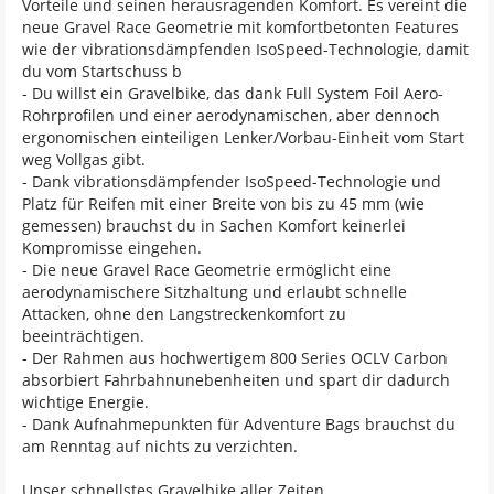
Vorteile und seinen herausragenden Komfort. Es vereint die
neue Gravel Race Geometrie mit komfortbetonten Features
wie der vibrationsdämpfenden IsoSpeed-Technologie, damit
du vom Startschuss b
- Du willst ein Gravelbike, das dank Full System Foil Aero-
Rohrprofilen und einer aerodynamischen, aber dennoch
ergonomischen einteiligen Lenker/Vorbau-Einheit vom Start
weg Vollgas gibt.
- Dank vibrationsdämpfender IsoSpeed-Technologie und
Platz für Reifen mit einer Breite von bis zu 45 mm (wie
gemessen) brauchst du in Sachen Komfort keinerlei
Kompromisse eingehen.
- Die neue Gravel Race Geometrie ermöglicht eine
aerodynamischere Sitzhaltung und erlaubt schnelle
Attacken, ohne den Langstreckenkomfort zu
beeinträchtigen.
- Der Rahmen aus hochwertigem 800 Series OCLV Carbon
absorbiert Fahrbahnunebenheiten und spart dir dadurch
wichtige Energie.
- Dank Aufnahmepunkten für Adventure Bags brauchst du
am Renntag auf nichts zu verzichten.
Unser schnellstes Gravelbike aller Zeiten