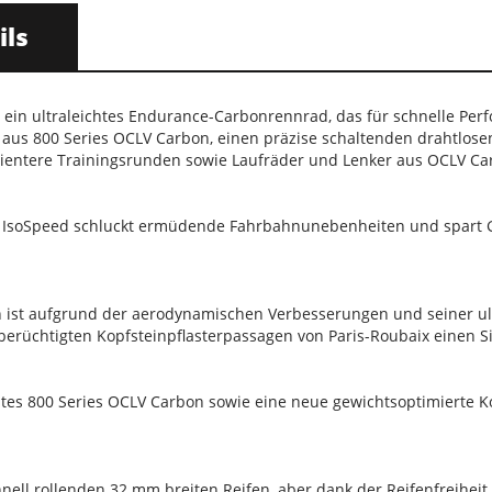
ils
 ein ultraleichtes Endurance-Carbonrennrad, das für schnelle Perf
s 800 Series OCLV Carbon, einen präzise schaltenden drahtlosen
zientere Trainingsrunden sowie Laufräder und Lenker aus OCLV Ca
 IsoSpeed schluckt ermüdende Fahrbahnunebenheiten und spart Gewi
st aufgrund der aerodynamischen Verbesserungen und seiner ultra
berüchtigten Kopfsteinpflasterpassagen von Paris-Roubaix einen S
stes 800 Series OCLV Carbon sowie eine neue gewichtsoptimierte
chnell rollenden 32 mm breiten Reifen, aber dank der Reifenfreihei