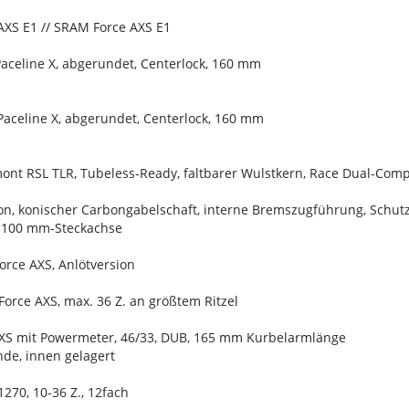
AXS E1 // SRAM Force AXS E1
celine X, abgerundet, Centerlock, 160 mm
celine X, abgerundet, Centerlock, 160 mm
ont RSL TLR, Tubeless-Ready, faltbarer Wulstkern, Race Dual-Com
on, konischer Carbongabelschaft, interne Bremszugführung, Schu
x 100 mm-Steckachse
orce AXS, Anlötversion
orce AXS, max. 36 Z. an größtem Ritzel
AXS mit Powermeter, 46/33, DUB, 165 mm Kurbelarmlänge
de, innen gelagert
270, 10-36 Z., 12fach