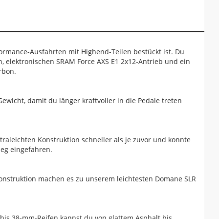
ormance-Ausfahrten mit Highend-Teilen bestückt ist. Du
, elektronischen SRAM Force AXS E1 2x12-Antrieb und ein
rbon.
cht, damit du länger kraftvoller in die Pedale treten
leichten Konstruktion schneller als je zuvor und konnte
ieg eingefahren.
 Konstruktion machen es zu unserem leichtesten Domane SLR
t bis 38-mm-Reifen kannst du von glattem Asphalt bis