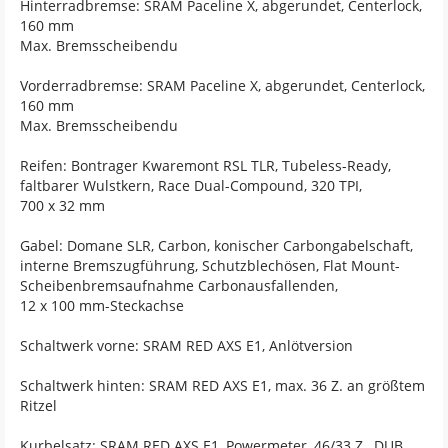
Hinterradbremse: SRAM Paceline X, abgerundet, Centerlock,
160 mm
Max. Bremsscheibendu
Vorderradbremse: SRAM Paceline X, abgerundet, Centerlock,
160 mm
Max. Bremsscheibendu
Reifen: Bontrager Kwaremont RSL TLR, Tubeless-Ready,
faltbarer Wulstkern, Race Dual-Compound, 320 TPI,
700 x 32 mm
Gabel: Domane SLR, Carbon, konischer Carbongabelschaft,
interne Bremszugführung, Schutzblechösen, Flat Mount-
Scheibenbremsaufnahme Carbonausfallenden,
12 x 100 mm-Steckachse
Schaltwerk vorne: SRAM RED AXS E1, Anlötversion
Schaltwerk hinten: SRAM RED AXS E1, max. 36 Z. an größtem
Ritzel
Kurbelsatz: SRAM RED AXS E1, Powermeter, 46/33 Z., DUB,