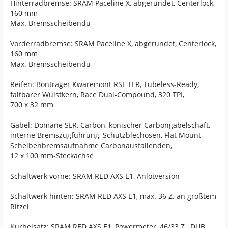
Hinterradbremse: SRAM Paceline X, abgerundet, Centerlock,
160 mm
Max. Bremsscheibendu
Vorderradbremse: SRAM Paceline X, abgerundet, Centerlock,
160 mm
Max. Bremsscheibendu
Reifen: Bontrager Kwaremont RSL TLR, Tubeless-Ready,
faltbarer Wulstkern, Race Dual-Compound, 320 TPI,
700 x 32 mm
Gabel: Domane SLR, Carbon, konischer Carbongabelschaft,
interne Bremszugführung, Schutzblechösen, Flat Mount-
Scheibenbremsaufnahme Carbonausfallenden,
12 x 100 mm-Steckachse
Schaltwerk vorne: SRAM RED AXS E1, Anlötversion
Schaltwerk hinten: SRAM RED AXS E1, max. 36 Z. an größtem
Ritzel
Kurbelsatz: SRAM RED AXS E1, Powermeter, 46/33 Z., DUB,