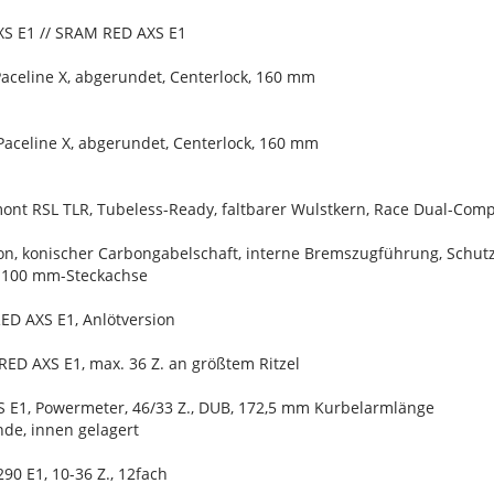
XS E1 // SRAM RED AXS E1
celine X, abgerundet, Centerlock, 160 mm
celine X, abgerundet, Centerlock, 160 mm
ont RSL TLR, Tubeless-Ready, faltbarer Wulstkern, Race Dual-Com
on, konischer Carbongabelschaft, interne Bremszugführung, Schu
x 100 mm-Steckachse
ED AXS E1, Anlötversion
RED AXS E1, max. 36 Z. an größtem Ritzel
 E1, Powermeter, 46/33 Z., DUB, 172,5 mm Kurbelarmlänge
de, innen gelagert
0 E1, 10-36 Z., 12fach