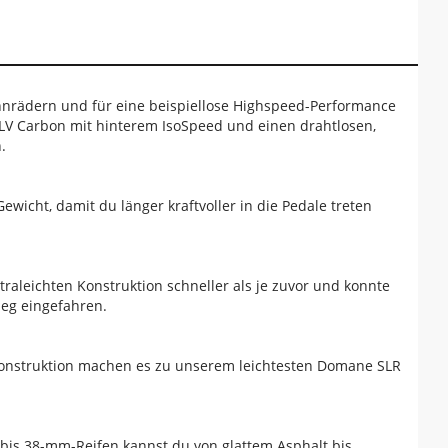
nnrädern und für eine beispiellose Highspeed-Performance
LV Carbon mit hinterem IsoSpeed und einen drahtlosen,
.
cht, damit du länger kraftvoller in die Pedale treten
leichten Konstruktion schneller als je zuvor und konnte
ieg eingefahren.
 Konstruktion machen es zu unserem leichtesten Domane SLR
t bis 38-mm-Reifen kannst du von glattem Asphalt bis