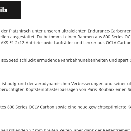
ils
 der Platzhirsch unter unseren ultraleichten Endurance-Carbonre
eilen ausgestattet. Du bekommst einen Rahmen aus 800 Series OC
AXS E1 2x12-Antrieb sowie Laufräder und Lenker aus OCLV Carbon
 IsoSpeed schluckt ermüdende Fahrbahnunebenheiten und spart Gewi
st aufgrund der aerodynamischen Verbesserungen und seiner ultra
berüchtigten Kopfsteinpflasterpassagen von Paris-Roubaix einen S
stes 800 Series OCLV Carbon sowie eine neue gewichtsoptimierte
chnell rollenden 32 mm breiten Reifen, aber dank der Reifenfreihei