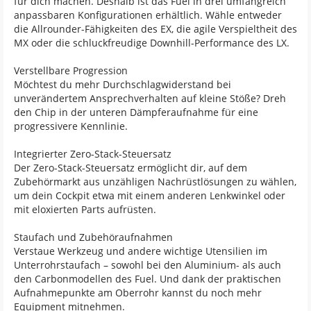
für dich machen. Deshalb ist das Fuel in drei umfangreich
anpassbaren Konfigurationen erhältlich. Wähle entweder
die Allrounder-Fähigkeiten des EX, die agile Verspieltheit des
MX oder die schluckfreudige Downhill-Performance des LX.
Verstellbare Progression
Möchtest du mehr Durchschlagwiderstand bei
unverändertem Ansprechverhalten auf kleine Stöße? Dreh
den Chip in der unteren Dämpferaufnahme für eine
progressivere Kennlinie.
Integrierter Zero-Stack-Steuersatz
Der Zero-Stack-Steuersatz ermöglicht dir, auf dem
Zubehörmarkt aus unzähligen Nachrüstlösungen zu wählen,
um dein Cockpit etwa mit einem anderen Lenkwinkel oder
mit eloxierten Parts aufrüsten.
Staufach und Zubehöraufnahmen
Verstaue Werkzeug und andere wichtige Utensilien im
Unterrohrstaufach – sowohl bei den Aluminium- als auch
den Carbonmodellen des Fuel. Und dank der praktischen
Aufnahmepunkte am Oberrohr kannst du noch mehr
Equipment mitnehmen.