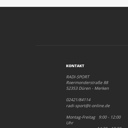
KONTAKT
RADI-SPORT
Roermonderstraße 88
52353 Düren - Merken
02421/84114
radi-sport@t-online.de
Montag-Freitag 9:00 - 12:00
Uhr