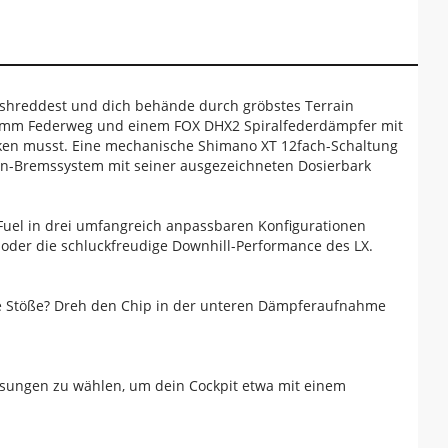
än shreddest und dich behände durch gröbstes Terrain
70 mm Federweg und einem FOX DHX2 Spiralfederdämpfer mit
cken musst. Eine mechanische Shimano XT 12fach-Schaltung
en-Bremssystem mit seiner ausgezeichneten Dosierbark
s Fuel in drei umfangreich anpassbaren Konfigurationen
X oder die schluckfreudige Downhill-Performance des LX.
e Stöße? Dreh den Chip in der unteren Dämpferaufnahme
ösungen zu wählen, um dein Cockpit etwa mit einem