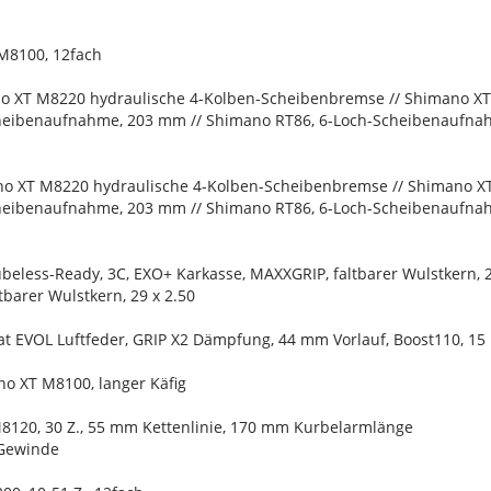
M8100, 12fach
o XT M8220 hydraulische 4-Kolben-Scheibenbremse // Shimano X
heibenaufnahme, 203 mm // Shimano RT86, 6-Loch-Scheibenaufn
o XT M8220 hydraulische 4-Kolben-Scheibenbremse // Shimano X
heibenaufnahme, 203 mm // Shimano RT86, 6-Loch-Scheibenaufn
ubeless-Ready, 3C, EXO+ Karkasse, MAXXGRIP, faltbarer Wulstkern, 2
barer Wulstkern, 29 x 2.50
loat EVOL Luftfeder, GRIP X2 Dämpfung, 44 mm Vorlauf, Boost110, 
no XT M8100, langer Käfig
8120, 30 Z., 55 mm Kettenlinie, 170 mm Kurbelarmlänge
Gewinde