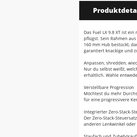
Produktdeta
Das Fuel LX 9.8 XT ist ei
pflügst. Sein Rahmen aus
160 mm Hub bestückt, dam
garantiert knackige und 
Anpassen, shredden, wie
Nur du selbst weißt, welc
erhältlich. Wähle entwede
Verstellbare Progression
Möchtest du mehr Durchs
für eine progressivere Ke
Integrierter Zero-Stack-St
Der Zero-Stack-Steuersat
anderen Lenkwinkel oder m
Staufach und Zubehörau