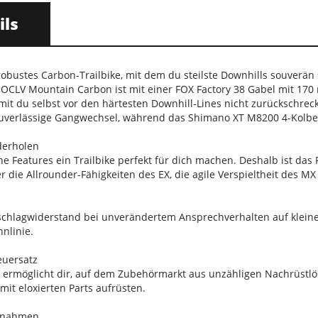
ils
n robustes Carbon-Trailbike, mit dem du steilste Downhills souver
 OCLV Mountain Carbon ist mit einer FOX Factory 38 Gabel mit 1
it du selbst vor den härtesten Downhill-Lines nicht zurückschre
zuverlässige Gangwechsel, während das Shimano XT M8200 4-Kolb
derholen
he Features ein Trailbike perfekt für dich machen. Deshalb ist da
r die Allrounder-Fähigkeiten des EX, die agile Verspieltheit des M
chlagwiderstand bei unverändertem Ansprechverhalten auf klein
nnlinie.
euersatz
z ermöglicht dir, auf dem Zubehörmarkt aus unzähligen Nachrüstl
it eloxierten Parts aufrüsten.
fnahmen