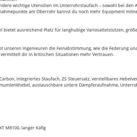
dere wichtige Utensilien im Unterrohrstaufach – sowohl bei den
ufnahmepunkte am Oberrohr kannst du noch mehr Equipment mit
 bietet ausreichend Platz für langhubige Variosattelstützen, gr
aubt unseren Ingenieuren die Feinabstimmung, wie die Federung u
vermittelt dir in kritischen Situationen mehr Vertrauen.
bon, integriertes Staufach, ZS Steuersatz, verstellbares Hebelver
umlenkhebel, austauschbare untere Dämpferaufnahme, Unterrohrsc
T M8100, langer Käfig