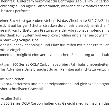
m Renntag. Außerdem bekommst du Bontrager Aeolus Pro 3V Carbon
tgewichtiges und agiles Fahrverhalten, während der drahtlos schal
 bestens performt.
ner Bucketlist ganz oben stehen, ist das Checkmate SLR 7 AXS das
besticht auf langen Schotterstrecken durch seine aerodynamischen 
ie mit komfortbetonten Features wie der vibrationsdämpfenden I
e, das dank Full System Foil Aero-Rohrprofilen und einer aerodyna
 Start weg Vollgas gibt.
der IsoSpeed-Technologie und Platz für Reifen mit einer Breite v
omisse eingehen.
eometrie ermöglicht eine aerodynamischere Sitzhaltung und erlaub
tigem 800 Series OCLV Carbon absorbiert Fahrbahnunebenheiten 
ür Adventure Bags brauchst du am Renntag auf nichts zu verzich
ke aller Zeiten
il Aero-Rohrformen und die aerodynamische und gleichzeitig ergo
her schnellsten Gravelbike.
ke aller Zeiten
00 Series OCLV Carbon halten das Gewicht niedrig, machen das C