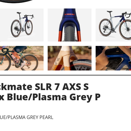
ckmate SLR 7 AXS S
x Blue/Plasma Grey P
LUE/PLASMA GREY PEARL