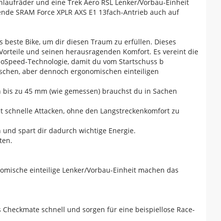
laufräder und eine Trek Aero RSL Lenker/Vorbau-Einheit
tende SRAM Force XPLR AXS E1 13fach-Antrieb auch auf
 beste Bike, um dir diesen Traum zu erfüllen. Dieses
Vorteile und seinen herausragenden Komfort. Es vereint die
soSpeed-Technologie, damit du vom Startschuss b
mischen, aber dennoch ergonomischen einteiligen
on bis zu 45 mm (wie gemessen) brauchst du in Sachen
t schnelle Attacken, ohne den Langstreckenkomfort zu
und spart dir dadurch wichtige Energie.
ten.
nomische einteilige Lenker/Vorbau-Einheit machen das
heckmate schnell und sorgen für eine beispiellose Race-