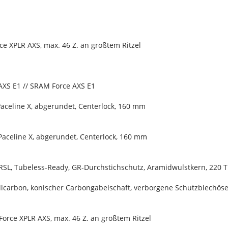
e XPLR AXS, max. 46 Z. an größtem Ritzel
AXS E1 // SRAM Force AXS E1
celine X, abgerundet, Centerlock, 160 mm
celine X, abgerundet, Centerlock, 160 mm
 RSL, Tubeless-Ready, GR-Durchstichschutz, Aramidwulstkern, 220 T
llcarbon, konischer Carbongabelschaft, verborgene Schutzblechö
orce XPLR AXS, max. 46 Z. an größtem Ritzel