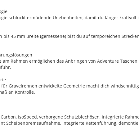
ogie
gie schluckt ermüdende Unebenheiten, damit du länger kraftvoll in
fen bis 45 mm Breite (gemessene) bist du auf temporeichen Strecke
hrungslösungen
am Rahmen ermöglichen das Anbringen von Adventure Taschen für 
ufuhr.
rie
l für Gravelrennen entwickelte Geometrie macht dich windschnitti
aß an Kontrolle.
 Carbon, IsoSpeed, verborgene Schutzblechösen, integrierte Rah
ount Scheibenbremsaufnahme, integrierte Kettenführung, demont