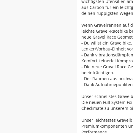
wichtigsten Utensilien a
aus Carbon für ein leich
deinen ruppigsten Wegen
Wenn Gravelrennen auf dei
leichte Gravel-Racebike 
neue Gravel Race Geometr
- Du willst ein Gravelbik
Lenker/Vorbau-Einheit vom
- Dank vibrationsdämpfen
Komfort keinerlei Kompr
- Die neue Gravel Race G
beeinträchtigen.
- Der Rahmen aus hochwer
- Dank Aufnahmepunkten f
Unser schnellstes Gravelbi
Die neuen Full System Fo
Checkmate zu unserem bis
Unser leichtestes Gravelbi
Premiumkomponenten und 8
Performance.