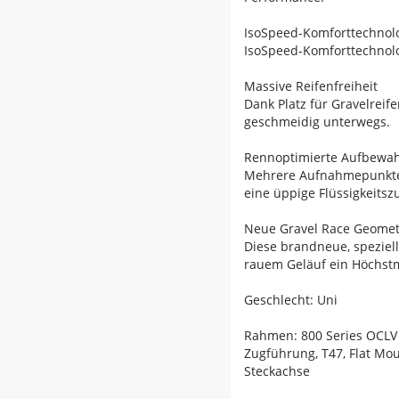
IsoSpeed-Komforttechnol
IsoSpeed-Komforttechnolo
Massive Reifenfreiheit
Dank Platz für Gravelrei
geschmeidig unterwegs.
Rennoptimierte Aufbewa
Mehrere Aufnahmepunkte 
eine üppige Flüssigkeitsz
Neue Gravel Race Geomet
Diese brandneue, speziel
rauem Geläuf ein Höchstm
Geschlecht: Uni
Rahmen: 800 Series OCLV
Zugführung, T47, Flat M
Steckachse