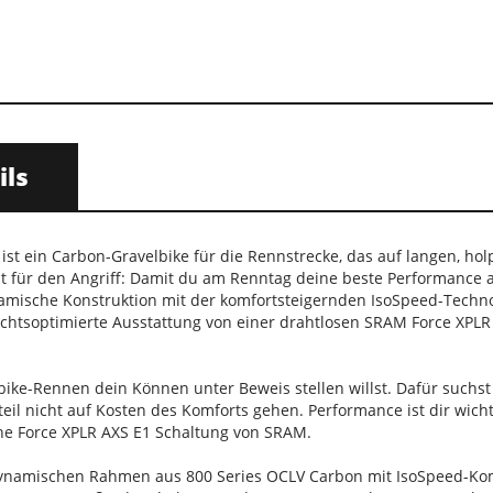
ils
st ein Carbon-Gravelbike für die Rennstrecke, das auf langen, hol
eit für den Angriff: Damit du am Renntag deine beste Performance
namische Konstruktion mit der komfortsteigernden IsoSpeed-Techn
chtsoptimierte Ausstattung von einer drahtlosen SRAM Force XPLR
bike-Rennen dein Können unter Beweis stellen willst. Dafür such
teil nicht auf Kosten des Komforts gehen. Performance ist dir wic
che Force XPLR AXS E1 Schaltung von SRAM.
ynamischen Rahmen aus 800 Series OCLV Carbon mit IsoSpeed-Komf