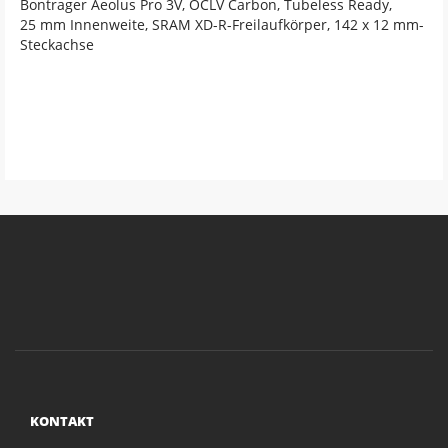
Bontrager Aeolus Pro 3V, OCLV Carbon, Tubeless Ready,
25 mm Innenweite, SRAM XD-R-Freilaufkörper, 142 x 12 mm-
Steckachse
KONTAKT