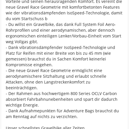
Vorteile und seinen herausragenden Komfort. Es vereint die
neue Gravel Race Geometrie mit komfortbetonten Features
wie der vibrationsdämpfenden IsoSpeed-Technologie, damit
du vom Startschuss b
- Du willst ein Gravelbike, das dank Full System Foil Aero-
Rohrprofilen und einer aerodynamischen, aber dennoch
ergonomischen einteiligen Lenker/Vorbau-Einheit vom Start
weg Vollgas gibt.
- Dank vibrationsdämpfender IsoSpeed-Technologie und
Platz für Reifen mit einer Breite von bis zu 45 mm (wie
gemessen) brauchst du in Sachen Komfort keinerlei
Kompromisse eingehen.
- Die neue Gravel Race Geometrie ermöglicht eine
aerodynamischere Sitzhaltung und erlaubt schnelle
Attacken, ohne den Langstreckenkomfort zu
beeinträchtigen.
- Der Rahmen aus hochwertigem 800 Series OCLV Carbon
absorbiert Fahrbahnunebenheiten und spart dir dadurch
wichtige Energie.
- Dank Aufnahmepunkten für Adventure Bags brauchst du
am Renntag auf nichts zu verzichten.
Unser schnellstes Gravelbike aller Zeiten