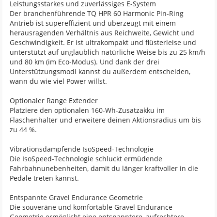
Leistungsstarkes und zuverlässiges E-System
Der branchenführende TQ HPR 60 Harmonic Pin-Ring
Antrieb ist supereffizient und überzeugt mit einem
herausragenden Verhältnis aus Reichweite, Gewicht und
Geschwindigkeit. Er ist ultrakompakt und flüsterleise und
unterstützt auf unglaublich natürliche Weise bis zu 25 km/h
und 80 km (im Eco-Modus). Und dank der drei
Unterstützungsmodi kannst du außerdem entscheiden,
wann du wie viel Power willst.
Optionaler Range Extender
Platziere den optionalen 160-Wh-Zusatzakku im
Flaschenhalter und erweitere deinen Aktionsradius um bis
zu 44 %.
Vibrationsdämpfende IsoSpeed-Technologie
Die IsoSpeed-Technologie schluckt ermüdende
Fahrbahnunebenheiten, damit du länger kraftvoller in die
Pedale treten kannst.
Entspannte Gravel Endurance Geometrie
Die souveräne und komfortable Gravel Endurance
Geometrie ermöglicht eine entspanntere, aufrechtere