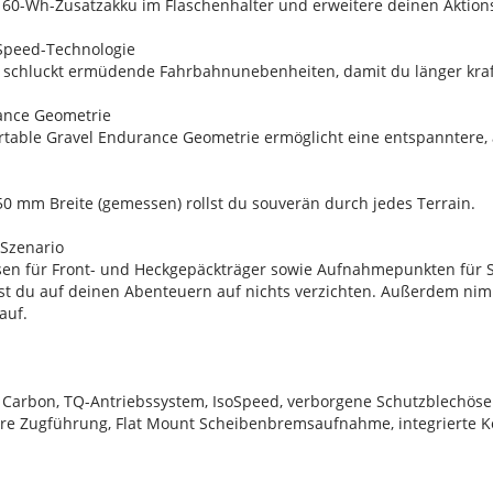
 160-Wh-Zusatzakku im Flaschenhalter und erweitere deinen Aktion
Speed-Technologie
 schluckt ermüdende Fahrbahnunebenheiten, damit du länger kraftv
ance Geometrie
table Gravel Endurance Geometrie ermöglicht eine entspanntere, au
 50 mm Breite (gemessen) rollst du souverän durch jedes Terrain.
Szenario
en für Front- und Heckgepäckträger sowie Aufnahmepunkten für 
t du auf deinen Abenteuern auf nichts verzichten. Außerdem nim
auf.
Carbon, TQ-Antriebssystem, IsoSpeed, verborgene Schutzblechösen
re Zugführung, Flat Mount Scheibenbremsaufnahme, integrierte K