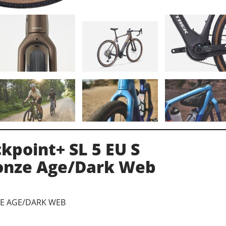
kpoint+ SL 5 EU S
onze Age/Dark Web
ZE AGE/DARK WEB