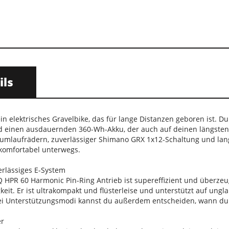
ils
ein elektrisches Gravelbike, das für lange Distanzen geboren ist
und einen ausdauernden 360-Wh-Akku, der auch auf deinen längst
umlaufrädern, zuverlässiger Shimano GRX 1x12-Schaltung und lan
komfortabel unterwegs.
erlässiges E-System
HPR 60 Harmonic Pin-Ring Antrieb ist supereffizient und überzeu
it. Er ist ultrakompakt und flüsterleise und unterstützt auf ungl
i Unterstützungsmodi kannst du außerdem entscheiden, wann du wi
er