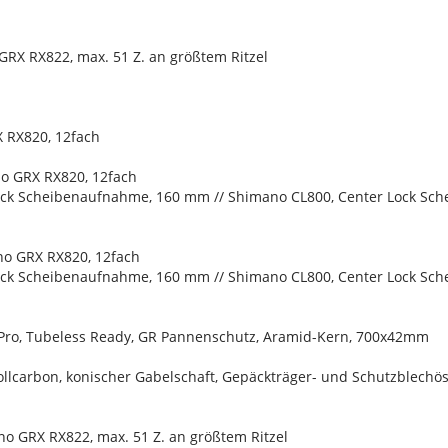
RX RX822, max. 51 Z. an größtem Ritzel
 RX820, 12fach
o GRX RX820, 12fach
ock Scheibenaufnahme, 160 mm // Shimano CL800, Center Lock S
o GRX RX820, 12fach
ock Scheibenaufnahme, 160 mm // Shimano CL800, Center Lock S
 Pro, Tubeless Ready, GR Pannenschutz, Aramid-Kern, 700x42mm
Vollcarbon, konischer Gabelschaft, Gepäckträger- und Schutzblec
no GRX RX822, max. 51 Z. an größtem Ritzel