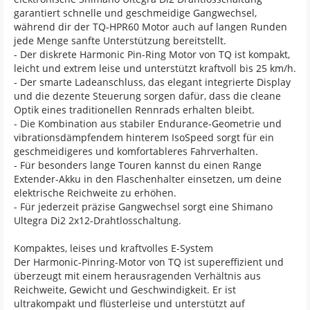
garantiert schnelle und geschmeidige Gangwechsel,
während dir der TQ-HPR60 Motor auch auf langen Runden
jede Menge sanfte Unterstützung bereitstellt.
- Der diskrete Harmonic Pin-Ring Motor von TQ ist kompakt,
leicht und extrem leise und unterstützt kraftvoll bis 25 km/h.
- Der smarte Ladeanschluss, das elegant integrierte Display
und die dezente Steuerung sorgen dafür, dass die cleane
Optik eines traditionellen Rennrads erhalten bleibt.
- Die Kombination aus stabiler Endurance-Geometrie und
vibrationsdämpfendem hinterem IsoSpeed sorgt für ein
geschmeidigeres und komfortableres Fahrverhalten.
- Für besonders lange Touren kannst du einen Range
Extender-Akku in den Flaschenhalter einsetzen, um deine
elektrische Reichweite zu erhöhen.
- Für jederzeit präzise Gangwechsel sorgt eine Shimano
Ultegra Di2 2x12-Drahtlosschaltung.
Kompaktes, leises und kraftvolles E-System
Der Harmonic-Pinring-Motor von TQ ist supereffizient und
überzeugt mit einem herausragenden Verhältnis aus
Reichweite, Gewicht und Geschwindigkeit. Er ist
ultrakompakt und flüsterleise und unterstützt auf