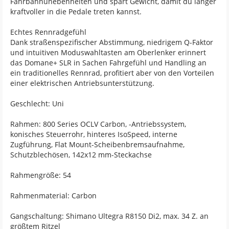
Fahrbahnunebenheiten und spart Gewicht, damit du länger
kraftvoller in die Pedale treten kannst.
Echtes Rennradgefühl
Dank straßenspezifischer Abstimmung, niedrigem Q-Faktor
und intuitiven Moduswahltasten am Oberlenker erinnert
das Domane+ SLR in Sachen Fahrgefühl und Handling an
ein traditionelles Rennrad, profitiert aber von den Vorteilen
einer elektrischen Antriebsunterstützung.
Geschlecht: Uni
Rahmen: 800 Series OCLV Carbon, -Antriebssystem,
konisches Steuerrohr, hinteres IsoSpeed, interne
Zugführung, Flat Mount-Scheibenbremsaufnahme,
Schutzblechösen, 142x12 mm-Steckachse
Rahmengröße: 54
Rahmenmaterial: Carbon
Gangschaltung: Shimano Ultegra R8150 Di2, max. 34 Z. an
größtem Ritzel