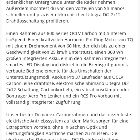
erdenklichen Untergründe unter die Räder nehmen.
Außerdem möchtest du von den Vorteilen von Shimanos
schneller und präziser elektronischer Ultegra Di2 2x12-
Drahtlosschaltung profitieren.
Einen Rahmen aus 800 Series OCLV Carbon mit hinterem
IsoSpeed. Einen kraftvollen Harmonic Pin-Ring Motor von TQ
mit einem Drehmoment von 60 Nm, der dich bis zu einer
Geschwindigkeit von 25 km/h unterstützt, einen 360 Wh
großen integrierten Akku, ein in den Rahmen integriertes,
smartes LED-Display und diskret in die Bremsgriffgummis
verbaute Bedienelemente für das Umschalten der
Unterstützungsmodi. Aeolus Pro 37 Laufräder aus OCLV
Carbon, eine drahtlose, elektronische Shimano Ultegra Di2
2x12-Schaltung, Carbonkurbeln, ein vibrationsdämpfender
Bontrager Aero Pro Lenker und ein RCS Pro Vorbau mit
vollständig integrierter Zugführung
Unser bester Domane+-Carbonrahmen und das dezenteste
elektrische Antriebssystem auf dem Markt sorgen für eine
Extraportion Vortrieb, ohne in Sachen Optik und
Leistungsfähigkeit Abstriche machen zu müssen. Die
elektronische Shimano Ultegra Di2 Drahtlosschaltung