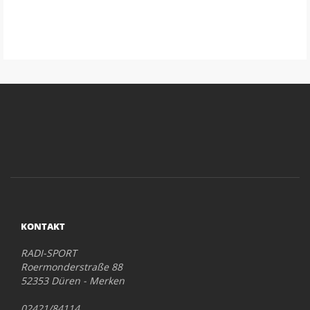
KONTAKT
RADI-SPORT
Roermonderstraße 88
52353 Düren - Merken
02421/84114