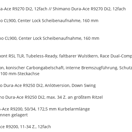
a-Ace R9270 Di2, 12fach // Shimano Dura-Ace R9270 Di2, 12fach
o CL900, Center Lock Scheibenaufnahme, 160 mm
o CL900, Center Lock Scheibenaufnahme, 160 mm
ont RSL TLR, Tubeless-Ready, faltbarer Wulstkern, Race Dual-Com
on, konischer Carbongabelschaft, interne Bremszugführung, Schu
x 100 mm-Steckachse
o Dura-Ace R9250 Di2, Anlötversion, Down Swing
no Dura-Ace R9250 Di2, max. 34 Z. an größtem Ritzel
a-Ace R9200, 50/34, 172,5 mm Kurbelarmlänge
 innen gelagert
e R9200, 11-34 Z., 12fach