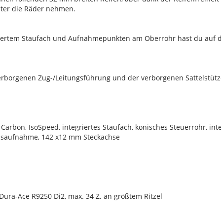
nter die Räder nehmen.
riertem Staufach und Aufnahmepunkten am Oberrohr hast du auf 
erborgenen Zug-/Leitungsführung und der verborgenen Sattelstü
Carbon, IsoSpeed, integriertes Staufach, konisches Steuerrohr, in
msaufnahme, 142 x12 mm Steckachse
ura-Ace R9250 Di2, max. 34 Z. an größtem Ritzel