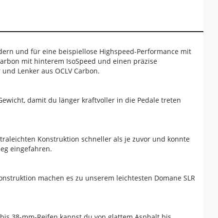
dern und für eine beispiellose Highspeed-Performance mit
arbon mit hinterem IsoSpeed und einen präzise
r und Lenker aus OCLV Carbon.
cht, damit du länger kraftvoller in die Pedale treten
leichten Konstruktion schneller als je zuvor und konnte
ieg eingefahren.
 Konstruktion machen es zu unserem leichtesten Domane SLR
t bis 38-mm-Reifen kannst du von glattem Asphalt bis