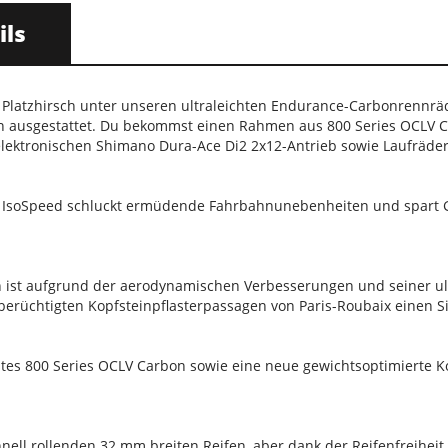
ils
 Platzhirsch unter unseren ultraleichten Endurance-Carbonrennrä
n ausgestattet. Du bekommst einen Rahmen aus 800 Series OCLV C
elektronischen Shimano Dura-Ace Di2 2x12-Antrieb sowie Laufräde
 IsoSpeed schluckt ermüdende Fahrbahnunebenheiten und spart Gewi
st aufgrund der aerodynamischen Verbesserungen und seiner ultra
berüchtigten Kopfsteinpflasterpassagen von Paris-Roubaix einen S
stes 800 Series OCLV Carbon sowie eine neue gewichtsoptimierte
chnell rollenden 32 mm breiten Reifen, aber dank der Reifenfreihei