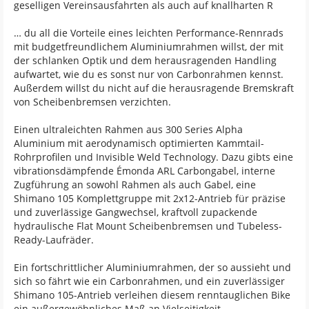
geselligen Vereinsausfahrten als auch auf knallharten R
… du all die Vorteile eines leichten Performance-Rennrads
mit budgetfreundlichem Aluminiumrahmen willst, der mit
der schlanken Optik und dem herausragenden Handling
aufwartet, wie du es sonst nur von Carbonrahmen kennst.
Außerdem willst du nicht auf die herausragende Bremskraft
von Scheibenbremsen verzichten.
Einen ultraleichten Rahmen aus 300 Series Alpha
Aluminium mit aerodynamisch optimierten Kammtail-
Rohrprofilen und Invisible Weld Technology. Dazu gibts eine
vibrationsdämpfende Émonda ARL Carbongabel, interne
Zugführung an sowohl Rahmen als auch Gabel, eine
Shimano 105 Komplettgruppe mit 2x12-Antrieb für präzise
und zuverlässige Gangwechsel, kraftvoll zupackende
hydraulische Flat Mount Scheibenbremsen und Tubeless-
Ready-Laufräder.
Ein fortschrittlicher Aluminiumrahmen, der so aussieht und
sich so fährt wie ein Carbonrahmen, und ein zuverlässiger
Shimano 105-Antrieb verleihen diesem renntauglichen Bike
ein außergewöhnliches Maß an Vielseitigkeit.