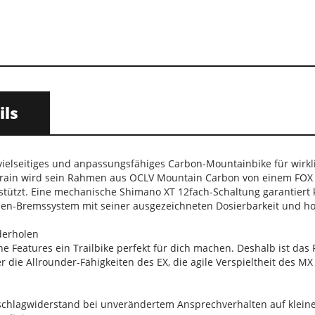
ils
n vielseitiges und anpassungsfähiges Carbon-Mountainbike für wirk
Terrain wird sein Rahmen aus OCLV Mountain Carbon von einem FO
tützt. Eine mechanische Shimano XT 12fach-Schaltung garantiert
en-Bremssystem mit seiner ausgezeichneten Dosierbarkeit und ho
derholen
he Features ein Trailbike perfekt für dich machen. Deshalb ist da
r die Allrounder-Fähigkeiten des EX, die agile Verspieltheit des M
chlagwiderstand bei unverändertem Ansprechverhalten auf klein