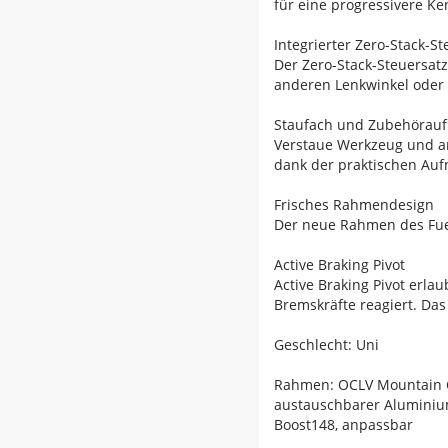
für eine progressivere Ke
Integrierter Zero-Stack-St
Der Zero-Stack-Steuersat
anderen Lenkwinkel oder m
Staufach und Zubehörau
Verstaue Werkzeug und an
dank der praktischen A
Frisches Rahmendesign
Der neue Rahmen des Fuel
Active Braking Pivot
Active Braking Pivot erl
Bremskräfte reagiert. Das 
Geschlecht: Uni
Rahmen: OCLV Mountain Car
austauschbarer Aluminium
Boost148, anpassbar