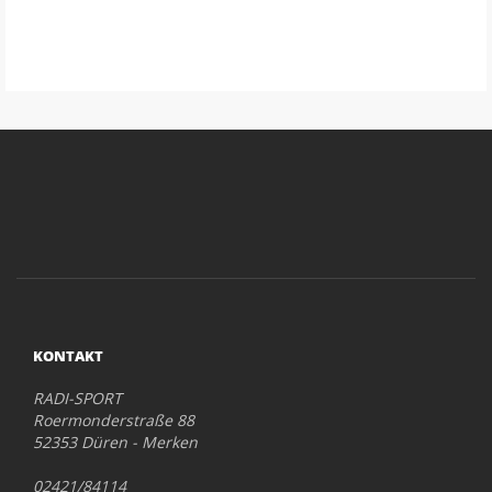
KONTAKT
RADI-SPORT
Roermonderstraße 88
52353 Düren - Merken
02421/84114