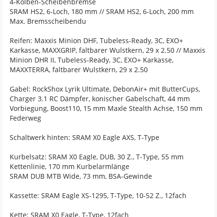
4-Kolben-Scheibenbremse
SRAM HS2, 6-Loch, 180 mm // SRAM HS2, 6-Loch, 200 mm
Max. Bremsscheibendu
Reifen: Maxxis Minion DHF, Tubeless-Ready, 3C, EXO+
Karkasse, MAXXGRIP, faltbarer Wulstkern, 29 x 2.50 // Maxxis
Minion DHR II, Tubeless-Ready, 3C, EXO+ Karkasse,
MAXXTERRA, faltbarer Wulstkern, 29 x 2.50
Gabel: RockShox Lyrik Ultimate, DebonAir+ mit ButterCups,
Charger 3.1 RC Dämpfer, konischer Gabelschaft, 44 mm
Vorbiegung, Boost110, 15 mm Maxle Stealth Achse, 150 mm
Federweg
Schaltwerk hinten: SRAM X0 Eagle AXS, T-Type
Kurbelsatz: SRAM X0 Eagle, DUB, 30 Z., T-Type, 55 mm
Kettenlinie, 170 mm Kurbelarmlänge
SRAM DUB MTB Wide, 73 mm, BSA-Gewinde
Kassette: SRAM Eagle XS-1295, T-Type, 10-52 Z., 12fach
Kette: SRAM X0 Eagle, T-Type, 12fach