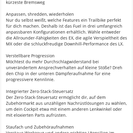
kürzeste Bremsweg
Anpassen, shredden, wiederholen
Nur du selbst weißt, welche Features ein Trailbike perfekt
für dich machen. Deshalb ist das Fuel in drei umfangreich
anpassbaren Konfigurationen erhältlich. Wähle entweder
die Allrounder-Fähigkeiten des EX, die agile Verspieltheit des
MX oder die schluckfreudige Downhill-Performance des LX.
Verstellbare Progression
Möchtest du mehr Durchschlagwiderstand bei
unverändertem Ansprechverhalten auf kleine Stöße? Dreh
den Chip in der unteren Dämpferaufnahme für eine
progressivere Kennlinie.
Integrierter Zero-Stack-Steuersatz
Der Zero-Stack-Steuersatz ermöglicht dir, auf dem
Zubehörmarkt aus unzähligen Nachrüstlösungen zu wählen,
um dein Cockpit etwa mit einem anderen Lenkwinkel oder
mit eloxierten Parts aufrüsten.
Staufach und Zubehöraufnahmen
Verstaue Werkzeug und andere wichtige Utensilien im