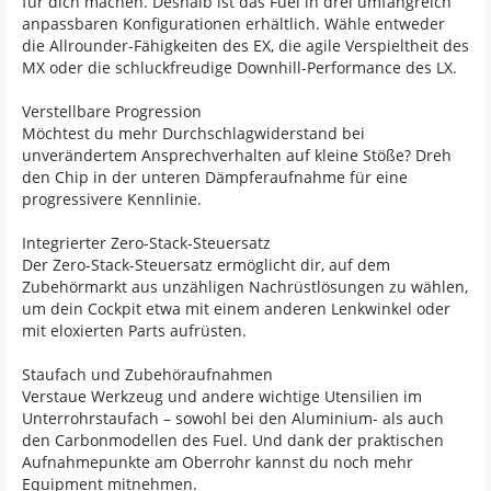
für dich machen. Deshalb ist das Fuel in drei umfangreich
anpassbaren Konfigurationen erhältlich. Wähle entweder
die Allrounder-Fähigkeiten des EX, die agile Verspieltheit des
MX oder die schluckfreudige Downhill-Performance des LX.
Verstellbare Progression
Möchtest du mehr Durchschlagwiderstand bei
unverändertem Ansprechverhalten auf kleine Stöße? Dreh
den Chip in der unteren Dämpferaufnahme für eine
progressivere Kennlinie.
Integrierter Zero-Stack-Steuersatz
Der Zero-Stack-Steuersatz ermöglicht dir, auf dem
Zubehörmarkt aus unzähligen Nachrüstlösungen zu wählen,
um dein Cockpit etwa mit einem anderen Lenkwinkel oder
mit eloxierten Parts aufrüsten.
Staufach und Zubehöraufnahmen
Verstaue Werkzeug und andere wichtige Utensilien im
Unterrohrstaufach – sowohl bei den Aluminium- als auch
den Carbonmodellen des Fuel. Und dank der praktischen
Aufnahmepunkte am Oberrohr kannst du noch mehr
Equipment mitnehmen.