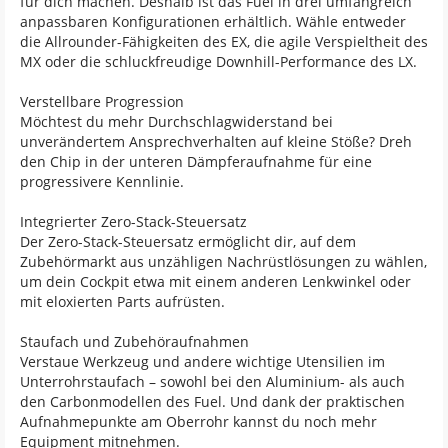
für dich machen. Deshalb ist das Fuel in drei umfangreich
anpassbaren Konfigurationen erhältlich. Wähle entweder
die Allrounder-Fähigkeiten des EX, die agile Verspieltheit des
MX oder die schluckfreudige Downhill-Performance des LX.
Verstellbare Progression
Möchtest du mehr Durchschlagwiderstand bei
unverändertem Ansprechverhalten auf kleine Stöße? Dreh
den Chip in der unteren Dämpferaufnahme für eine
progressivere Kennlinie.
Integrierter Zero-Stack-Steuersatz
Der Zero-Stack-Steuersatz ermöglicht dir, auf dem
Zubehörmarkt aus unzähligen Nachrüstlösungen zu wählen,
um dein Cockpit etwa mit einem anderen Lenkwinkel oder
mit eloxierten Parts aufrüsten.
Staufach und Zubehöraufnahmen
Verstaue Werkzeug und andere wichtige Utensilien im
Unterrohrstaufach – sowohl bei den Aluminium- als auch
den Carbonmodellen des Fuel. Und dank der praktischen
Aufnahmepunkte am Oberrohr kannst du noch mehr
Equipment mitnehmen.