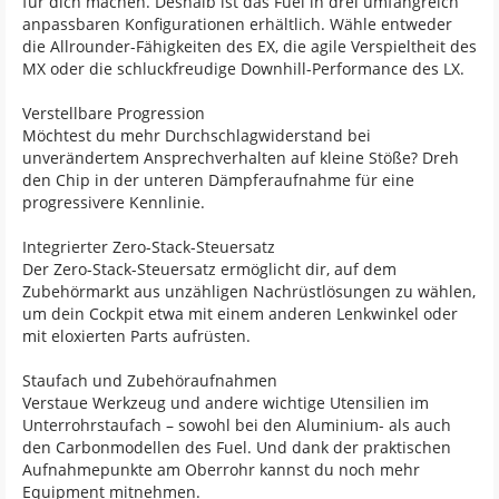
für dich machen. Deshalb ist das Fuel in drei umfangreich
anpassbaren Konfigurationen erhältlich. Wähle entweder
die Allrounder-Fähigkeiten des EX, die agile Verspieltheit des
MX oder die schluckfreudige Downhill-Performance des LX.
Verstellbare Progression
Möchtest du mehr Durchschlagwiderstand bei
unverändertem Ansprechverhalten auf kleine Stöße? Dreh
den Chip in der unteren Dämpferaufnahme für eine
progressivere Kennlinie.
Integrierter Zero-Stack-Steuersatz
Der Zero-Stack-Steuersatz ermöglicht dir, auf dem
Zubehörmarkt aus unzähligen Nachrüstlösungen zu wählen,
um dein Cockpit etwa mit einem anderen Lenkwinkel oder
mit eloxierten Parts aufrüsten.
Staufach und Zubehöraufnahmen
Verstaue Werkzeug und andere wichtige Utensilien im
Unterrohrstaufach – sowohl bei den Aluminium- als auch
den Carbonmodellen des Fuel. Und dank der praktischen
Aufnahmepunkte am Oberrohr kannst du noch mehr
Equipment mitnehmen.