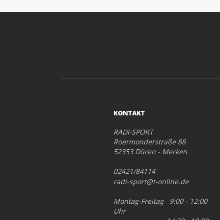
KONTAKT
RADI-SPORT
Roermonderstraße 88
52353 Düren - Merken
02421/84114
radi-sport@t-online.de
Montag-Freitag 9:00 - 12:00
Uhr