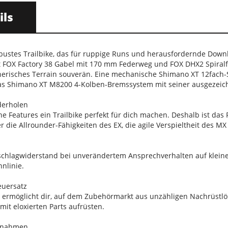
ils
robustes Trailbike, das für ruppige Runs und herausfordernde Dow
 FOX Factory 38 Gabel mit 170 mm Federweg und FOX DHX2 Spiral
cherisches Terrain souverän. Eine mechanische Shimano XT 12fach-
s Shimano XT M8200 4-Kolben-Bremssystem mit seiner ausgezeich
derholen
he Features ein Trailbike perfekt für dich machen. Deshalb ist da
r die Allrounder-Fähigkeiten des EX, die agile Verspieltheit des M
chlagwiderstand bei unverändertem Ansprechverhalten auf klein
nnlinie.
euersatz
z ermöglicht dir, auf dem Zubehörmarkt aus unzähligen Nachrüstl
it eloxierten Parts aufrüsten.
fnahmen