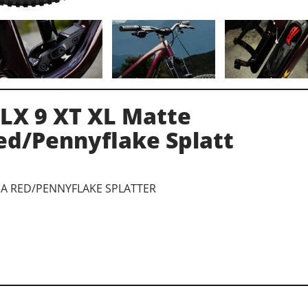
 LX 9 XT XL Matte
ed/Pennyflake Splatt
NA RED/PENNYFLAKE SPLATTER