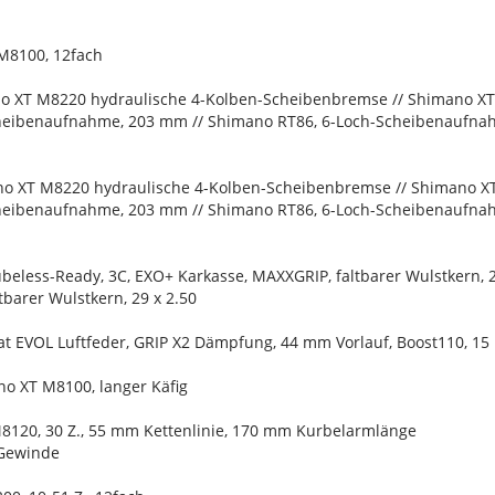
M8100, 12fach
o XT M8220 hydraulische 4-Kolben-Scheibenbremse // Shimano X
heibenaufnahme, 203 mm // Shimano RT86, 6-Loch-Scheibenaufn
o XT M8220 hydraulische 4-Kolben-Scheibenbremse // Shimano X
heibenaufnahme, 203 mm // Shimano RT86, 6-Loch-Scheibenaufn
ubeless-Ready, 3C, EXO+ Karkasse, MAXXGRIP, faltbarer Wulstkern, 2
barer Wulstkern, 29 x 2.50
loat EVOL Luftfeder, GRIP X2 Dämpfung, 44 mm Vorlauf, Boost110, 
no XT M8100, langer Käfig
8120, 30 Z., 55 mm Kettenlinie, 170 mm Kurbelarmlänge
Gewinde