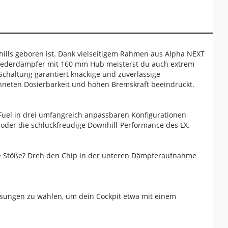
nhills geboren ist. Dank vielseitigem Rahmen aus Alpha NEXT
federdämpfer mit 160 mm Hub meisterst du auch extrem
Schaltung garantiert knackige und zuverlässige
neten Dosierbarkeit und hohen Bremskraft beeindruckt.
s Fuel in drei umfangreich anpassbaren Konfigurationen
X oder die schluckfreudige Downhill-Performance des LX.
e Stöße? Dreh den Chip in der unteren Dämpferaufnahme
ösungen zu wählen, um dein Cockpit etwa mit einem