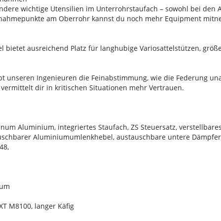
dere wichtige Utensilien im Unterrohrstaufach – sowohl bei den
ufnahmepunkte am Oberrohr kannst du noch mehr Equipment mit
 bietet ausreichend Platz für langhubige Variosattelstützen, gr
aubt unseren Ingenieuren die Feinabstimmung, wie die Federung u
vermittelt dir in kritischen Situationen mehr Vertrauen.
um Aluminium, integriertes Staufach, ZS Steuersatz, verstellbares
uschbarer Aluminiumumlenkhebel, austauschbare untere Dämpferau
48,
ium
T M8100, langer Käfig