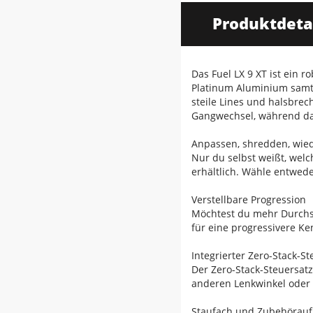
Produktdeta
Das Fuel LX 9 XT ist ein 
Platinum Aluminium samt
steile Lines und halsbre
Gangwechsel, während da
Anpassen, shredden, wie
Nur du selbst weißt, welc
erhältlich. Wähle entwede
Verstellbare Progression
Möchtest du mehr Durchs
für eine progressivere Ke
Integrierter Zero-Stack-St
Der Zero-Stack-Steuersat
anderen Lenkwinkel oder m
Staufach und Zubehörau