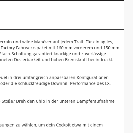
errain und wilde Manöver auf jedem Trail. Für ein agiles,
X Factory Fahrwerkspaket mit 160 mm vorderem und 150 mm
ach-Schaltung garantiert knackige und zuverlässige
neten Dosierbarkeit und hohen Bremskraft beeindruckt.
s Fuel in drei umfangreich anpassbaren Konfigurationen
X oder die schluckfreudige Downhill-Performance des LX.
e Stöße? Dreh den Chip in der unteren Dämpferaufnahme
ösungen zu wählen, um dein Cockpit etwa mit einem