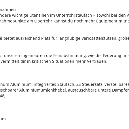
fnahmen
dere wichtige Utensilien im Unterrohrstaufach – sowohl bei den
ufnahmepunkte am Oberrohr kannst du noch mehr Equipment mit
 bietet ausreichend Platz für langhubige Variosattelstützen, gr
aubt unseren Ingenieuren die Feinabstimmung, wie die Federung u
vermittelt dir in kritischen Situationen mehr Vertrauen.
um Aluminium, integriertes Staufach, ZS Steuersatz, verstellbares
uschbarer Aluminiumumlenkhebel, austauschbare untere Dämpferau
48,
ium