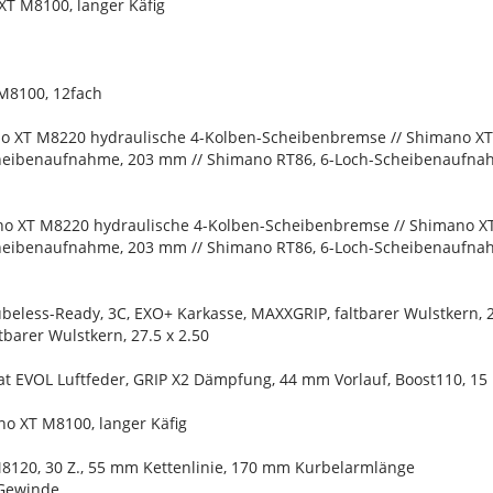
T M8100, langer Käfig
M8100, 12fach
o XT M8220 hydraulische 4-Kolben-Scheibenbremse // Shimano X
heibenaufnahme, 203 mm // Shimano RT86, 6-Loch-Scheibenaufn
o XT M8220 hydraulische 4-Kolben-Scheibenbremse // Shimano X
heibenaufnahme, 203 mm // Shimano RT86, 6-Loch-Scheibenaufn
ubeless-Ready, 3C, EXO+ Karkasse, MAXXGRIP, faltbarer Wulstkern, 2
barer Wulstkern, 27.5 x 2.50
loat EVOL Luftfeder, GRIP X2 Dämpfung, 44 mm Vorlauf, Boost110, 
no XT M8100, langer Käfig
8120, 30 Z., 55 mm Kettenlinie, 170 mm Kurbelarmlänge
Gewinde