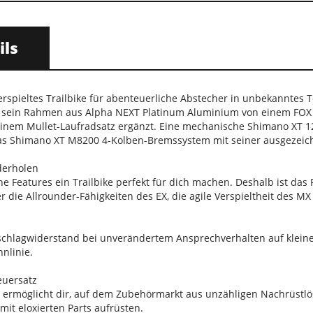
ils
verspieltes Trailbike für abenteuerliche Abstecher in unbekanntes T
rd sein Rahmen aus Alpha NEXT Platinum Aluminium von einem FO
nem Mullet-Laufradsatz ergänzt. Eine mechanische Shimano XT 12f
s Shimano XT M8200 4-Kolben-Bremssystem mit seiner ausgezeich
derholen
he Features ein Trailbike perfekt für dich machen. Deshalb ist da
r die Allrounder-Fähigkeiten des EX, die agile Verspieltheit des M
chlagwiderstand bei unverändertem Ansprechverhalten auf klein
nnlinie.
euersatz
z ermöglicht dir, auf dem Zubehörmarkt aus unzähligen Nachrüstl
it eloxierten Parts aufrüsten.