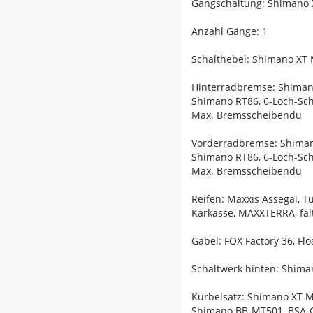
Gangschaltung: Shimano X
Anzahl Gänge: 1
Schalthebel: Shimano XT 
Hinterradbremse: Shiman
Shimano RT86, 6-Loch-Sc
Max. Bremsscheibendu
Vorderradbremse: Shiman
Shimano RT86, 6-Loch-Sc
Max. Bremsscheibendu
Reifen: Maxxis Assegai, T
Karkasse, MAXXTERRA, falt
Gabel: FOX Factory 36, F
Schaltwerk hinten: Shima
Kurbelsatz: Shimano XT M
Shimano BB-MT501, BSA-