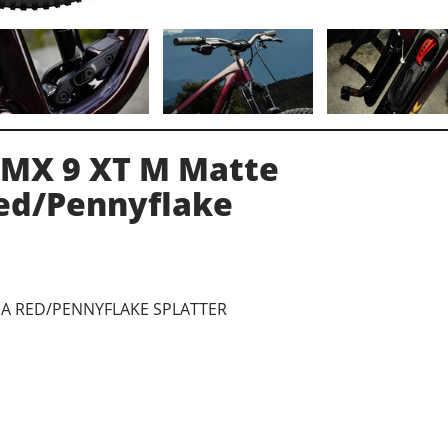
 MX 9 XT M Matte
ed/Pennyflake
NA RED/PENNYFLAKE SPLATTER