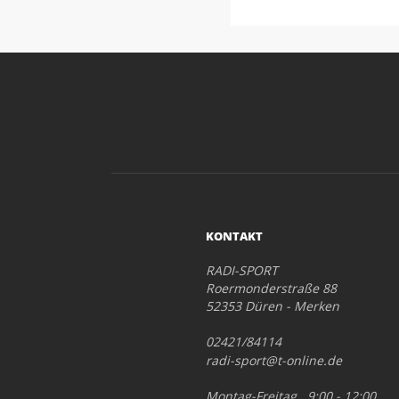
KONTAKT
RADI-SPORT
Roermonderstraße 88
52353 Düren - Merken
02421/84114
radi-sport@t-online.de
Montag-Freitag 9:00 - 12:00