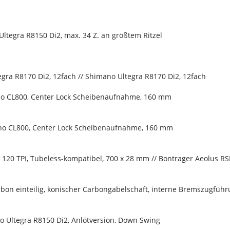
ltegra R8150 Di2, max. 34 Z. an größtem Ritzel
gra R8170 Di2, 12fach // Shimano Ultegra R8170 Di2, 12fach
o CL800, Center Lock Scheibenaufnahme, 160 mm
o CL800, Center Lock Scheibenaufnahme, 160 mm
ce, 120 TPI, Tubeless-kompatibel, 700 x 28 mm // Bontrager Aeolus
bon einteilig, konischer Carbongabelschaft, interne Bremszugfü
o Ultegra R8150 Di2, Anlötversion, Down Swing