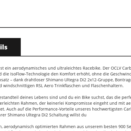
ils
st ein aerodynamisches und ultraleichtes Racebike. Der OCLV Car
die IsoFlow-Technologie den Komfort erhöht, ohne die Geschwindigk
atz – dank drahtloser Shimano Ultegra Di2 2x12-Gruppe, Bontrager
d windschnittigen RSL Aero Trinkflaschen und Flaschenhaltern.
estandteil deines Lebens sind und du ein Bike suchst, das die pe
ederleichten Rahmen, der keinerlei Kompromisse eingeht und mit a
et. Auch auf die Performance-Vorteile unseres hochwertigsten Ca
r Shimano Ultegra Di2 Schaltung willst du
en, aerodynamisch optimierten Rahmen aus unserem besten 900 Se