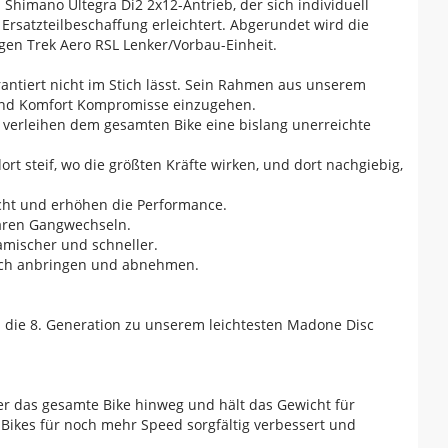
Shimano Ultegra Di2 2x12-Antrieb, der sich individuell
Ersatzteilbeschaffung erleichtert. Abgerundet wird die
gen Trek Aero RSL Lenker/Vorbau-Einheit.
antiert nicht im Stich lässt. Sein Rahmen aus unserem
t und Komfort Kompromisse einzugehen.
nd verleihen dem gesamten Bike eine bislang unerreichte
t steif, wo die größten Kräfte wirken, und dort nachgiebig,
icht und erhöhen die Performance.
baren Gangwechseln.
amischer und schneller.
nfach anbringen und abnehmen.
 die 8. Generation zu unserem leichtesten Madone Disc
er das gesamte Bike hinweg und hält das Gewicht für
ikes für noch mehr Speed sorgfältig verbessert und