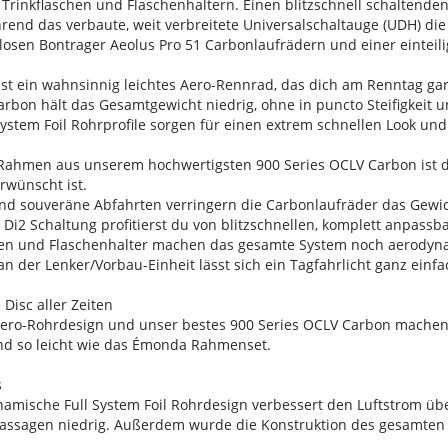
rinkflaschen und Flaschenhaltern. Einen blitzschnell schaltenden 
end das verbaute, weit verbreitete Universalschaltauge (UDH) die 
losen Bontrager Aeolus Pro 51 Carbonlaufrädern und einer einteili
st ein wahnsinnig leichtes Aero-Rennrad, das dich am Renntag gar
arbon hält das Gesamtgewicht niedrig, ohne in puncto Steifigkei
 System Foil Rohrprofile sorgen für einen extrem schnellen Look u
.
 Rahmen aus unserem hochwertigsten 900 Series OCLV Carbon ist dor
rwünscht ist.
e und souveräne Abfahrten verringern die Carbonlaufräder das Gew
 Di2 Schaltung profitierst du von blitzschnellen, komplett anpass
chen und Flaschenhalter machen das gesamte System noch aerodyn
an der Lenker/Vorbau-Einheit lässt sich ein Tagfahrlicht ganz ei
Disc aller Zeiten
 Aero-Rohrdesign und unser bestes 900 Series OCLV Carbon machen
nd so leicht wie das Émonda Rahmenset.
s
namische Full System Foil Rohrdesign verbessert den Luftstrom üb
assagen niedrig. Außerdem wurde die Konstruktion des gesamten B