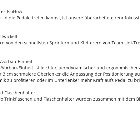
res IsoFlow
r in die Pedale treten kannst, ist unsere überarbeitete rennfokussi
ntwickelt
 von den schnellsten Sprintern und Kletterern von Team Lidl-Trek 
r/vorbau-Einheit
r/Vorbau-Einheit ist leichter, aerodynamischer und ergonomischer
r 3 cm schmalere Oberlenker die Anpassung der Positionierung au
k zu profitieren oder im Unterlenker mehr Kraft aufs Pedal zu br
nd Flaschenhalter
ero Trinkflaschen und Flaschenhalter wurden zusammen mit dem Bi