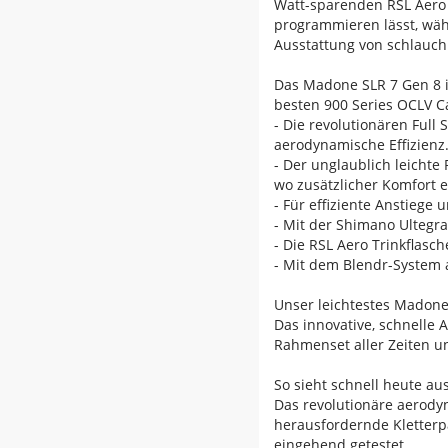
Watt-sparenden RSL Aero T
programmieren lässt, währ
Ausstattung von schlauch
Das Madone SLR 7 Gen 8 i
besten 900 Series OCLV C
- Die revolutionären Full
aerodynamische Effizienz
- Der unglaublich leichte
wo zusätzlicher Komfort e
- Für effiziente Anstieg
- Mit der Shimano Ultegra
- Die RSL Aero Trinkflas
- Mit dem Blendr-System 
Unser leichtestes Madone 
Das innovative, schnelle
Rahmenset aller Zeiten u
So sieht schnell heute au
Das revolutionäre aerody
herausfordernde Kletterp
eingehend getestet.