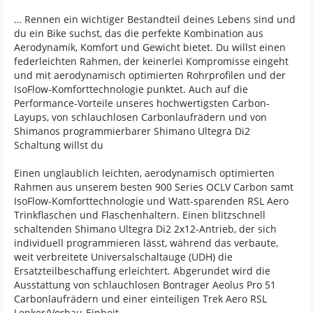
… Rennen ein wichtiger Bestandteil deines Lebens sind und
du ein Bike suchst, das die perfekte Kombination aus
Aerodynamik, Komfort und Gewicht bietet. Du willst einen
federleichten Rahmen, der keinerlei Kompromisse eingeht
und mit aerodynamisch optimierten Rohrprofilen und der
IsoFlow-Komforttechnologie punktet. Auch auf die
Performance-Vorteile unseres hochwertigsten Carbon-
Layups, von schlauchlosen Carbonlaufrädern und von
Shimanos programmierbarer Shimano Ultegra Di2
Schaltung willst du
Einen unglaublich leichten, aerodynamisch optimierten
Rahmen aus unserem besten 900 Series OCLV Carbon samt
IsoFlow-Komforttechnologie und Watt-sparenden RSL Aero
Trinkflaschen und Flaschenhaltern. Einen blitzschnell
schaltenden Shimano Ultegra Di2 2x12-Antrieb, der sich
individuell programmieren lässt, während das verbaute,
weit verbreitete Universalschaltauge (UDH) die
Ersatzteilbeschaffung erleichtert. Abgerundet wird die
Ausstattung von schlauchlosen Bontrager Aeolus Pro 51
Carbonlaufrädern und einer einteiligen Trek Aero RSL
Lenker/Vorbau-Einheit.