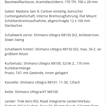
Baumwollkarkasse, Aramidwulstkern, 170 TPI, 700 x 28 mm
Gabel: Madone Gen 8, Carbon einteilig, konischer
Carbongabelschaft, interne Bremszugführung, Flat Mount
Scheibenbremsaufnahme, abgeschrägte 12 x 100 mm
Steckachse
Schaltwerk vorne: Shimano Ultegra R8150 Di2, Anlötversion,
Down Swing
Schaltwerk hinten: Shimano Ultegra R8150 Di2, max. 34 Z. an
größtem Ritzel
Kurbelsatz: Shimano Ultegra R8100, 52/36 Z., 170 mm
Kurbelarmlänge
Praxis, T47, mit Gewinde, innen gelagert
Kassette: Shimano Ultegra R8101, 11-30, 12fach
Kette: Shimano Ultegra/XT M8100
Lenker: Trek Aero RSL Road integrierte Lenker/Vorbau-
Einheit, OCLV Carbon, Race Fit, 80 mm Reach, 124 mm Drop,