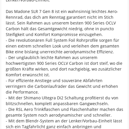
Das Madone SLR 7 Gen 8 ist ein wahnsinnig leichtes Aero-
Rennrad, das dich am Renntag garantiert nicht im Stich
lässt. Sein Rahmen aus unserem besten 900 Series OCLV
Carbon hält das Gesamtgewicht niedrig, ohne in puncto
Steifigkeit und Komfort Kompromisse einzugehen.
- Die revolutionären Full System Foil Rohrprofile sorgen für
einen extrem schnellen Look und verleihen dem gesamten
Bike eine bislang unerreichte aerodynamische Effizienz.
- Der unglaublich leichte Rahmen aus unserem
hochwertigsten 900 Series OCLV Carbon ist dort steif, wo die
größten Kräfte wirken, und dort nachgiebig, wo zusätzlicher
Komfort erwünscht ist.
- Für effiziente Anstiege und souveräne Abfahrten
verringern die Carbonlaufräder das Gewicht und erhöhen
die Performance.
- Mit der Shimano Ultegra Di2 Schaltung profitierst du von
blitzschnellen, komplett anpassbaren Gangwechseln.
- Die RSL Aero Trinkflaschen und Flaschenhalter machen das
gesamte System noch aerodynamischer und schneller.
- Mit dem Blendr-System an der Lenker/Vorbau-Einheit lässt
sich ein Tagfahrlicht ganz einfach anbringen und