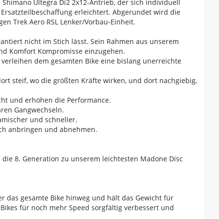
Shimano Ultegra Di2 2x12-Antrieb, der sich individuell
Ersatzteilbeschaffung erleichtert. Abgerundet wird die
gen Trek Aero RSL Lenker/Vorbau-Einheit.
antiert nicht im Stich lässt. Sein Rahmen aus unserem
t und Komfort Kompromisse einzugehen.
nd verleihen dem gesamten Bike eine bislang unerreichte
t steif, wo die größten Kräfte wirken, und dort nachgiebig,
icht und erhöhen die Performance.
baren Gangwechseln.
amischer und schneller.
nfach anbringen und abnehmen.
 die 8. Generation zu unserem leichtesten Madone Disc
er das gesamte Bike hinweg und hält das Gewicht für
ikes für noch mehr Speed sorgfältig verbessert und