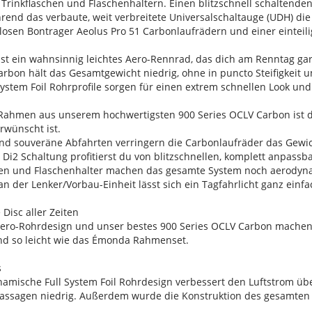
rinkflaschen und Flaschenhaltern. Einen blitzschnell schaltenden 
end das verbaute, weit verbreitete Universalschaltauge (UDH) die 
losen Bontrager Aeolus Pro 51 Carbonlaufrädern und einer einteili
st ein wahnsinnig leichtes Aero-Rennrad, das dich am Renntag gar
arbon hält das Gesamtgewicht niedrig, ohne in puncto Steifigkei
 System Foil Rohrprofile sorgen für einen extrem schnellen Look u
.
 Rahmen aus unserem hochwertigsten 900 Series OCLV Carbon ist dor
rwünscht ist.
e und souveräne Abfahrten verringern die Carbonlaufräder das Gew
 Di2 Schaltung profitierst du von blitzschnellen, komplett anpass
chen und Flaschenhalter machen das gesamte System noch aerodyn
an der Lenker/Vorbau-Einheit lässt sich ein Tagfahrlicht ganz ei
Disc aller Zeiten
 Aero-Rohrdesign und unser bestes 900 Series OCLV Carbon machen
nd so leicht wie das Émonda Rahmenset.
s
namische Full System Foil Rohrdesign verbessert den Luftstrom üb
assagen niedrig. Außerdem wurde die Konstruktion des gesamten B