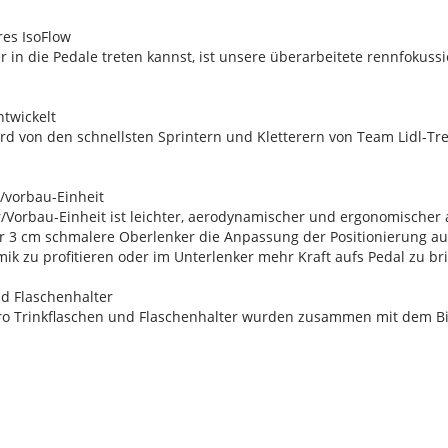
res IsoFlow
r in die Pedale treten kannst, ist unsere überarbeitete rennfokussi
ntwickelt
 von den schnellsten Sprintern und Kletterern von Team Lidl-Trek 
r/vorbau-Einheit
r/Vorbau-Einheit ist leichter, aerodynamischer und ergonomischer
r 3 cm schmalere Oberlenker die Anpassung der Positionierung au
k zu profitieren oder im Unterlenker mehr Kraft aufs Pedal zu br
nd Flaschenhalter
ero Trinkflaschen und Flaschenhalter wurden zusammen mit dem Bi