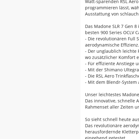
Watt-sparenden RSL Aero T
programmieren lässt, währ
Ausstattung von schlauch
Das Madone SLR 7 Gen 8 i
besten 900 Series OCLV C
- Die revolutionären Full
aerodynamische Effizienz
- Der unglaublich leichte
wo zusätzlicher Komfort e
- Für effiziente Anstieg
- Mit der Shimano Ultegra
- Die RSL Aero Trinkflas
- Mit dem Blendr-System 
Unser leichtestes Madone 
Das innovative, schnelle
Rahmenset aller Zeiten u
So sieht schnell heute au
Das revolutionäre aerody
herausfordernde Kletterp
eingehend getestet.