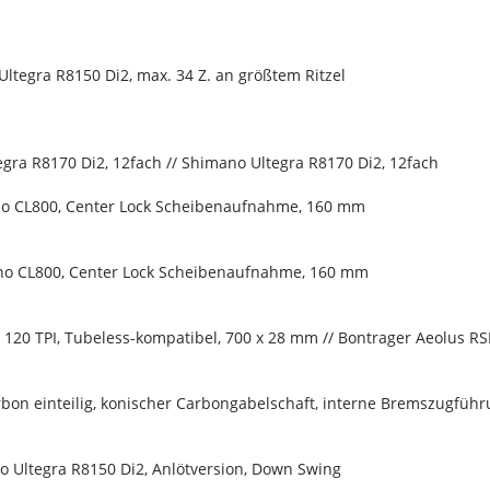
ltegra R8150 Di2, max. 34 Z. an größtem Ritzel
gra R8170 Di2, 12fach // Shimano Ultegra R8170 Di2, 12fach
o CL800, Center Lock Scheibenaufnahme, 160 mm
o CL800, Center Lock Scheibenaufnahme, 160 mm
ce, 120 TPI, Tubeless-kompatibel, 700 x 28 mm // Bontrager Aeolus
bon einteilig, konischer Carbongabelschaft, interne Bremszugfü
o Ultegra R8150 Di2, Anlötversion, Down Swing