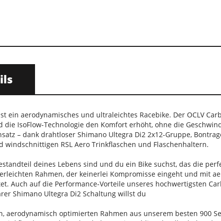
ils
st ein aerodynamisches und ultraleichtes Racebike. Der OCLV Car
die IsoFlow-Technologie den Komfort erhöht, ohne die Geschwindigk
atz – dank drahtloser Shimano Ultegra Di2 2x12-Gruppe, Bontrager
d windschnittigen RSL Aero Trinkflaschen und Flaschenhaltern.
estandteil deines Lebens sind und du ein Bike suchst, das die pe
ederleichten Rahmen, der keinerlei Kompromisse eingeht und mit a
et. Auch auf die Performance-Vorteile unseres hochwertigsten Ca
r Shimano Ultegra Di2 Schaltung willst du
en, aerodynamisch optimierten Rahmen aus unserem besten 900 Se