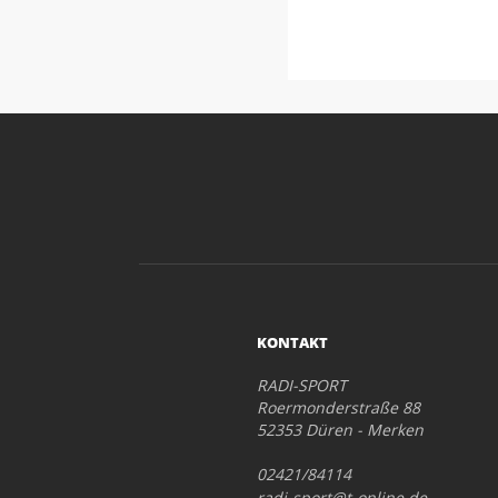
KONTAKT
RADI-SPORT
Roermonderstraße 88
52353 Düren - Merken
02421/84114
radi-sport@t-online.de