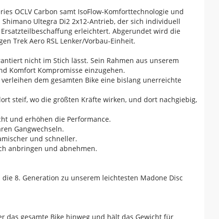
ries OCLV Carbon samt IsoFlow-Komforttechnologie und
Shimano Ultegra Di2 2x12-Antrieb, der sich individuell
Ersatzteilbeschaffung erleichtert. Abgerundet wird die
gen Trek Aero RSL Lenker/Vorbau-Einheit.
antiert nicht im Stich lässt. Sein Rahmen aus unserem
t und Komfort Kompromisse einzugehen.
nd verleihen dem gesamten Bike eine bislang unerreichte
t steif, wo die größten Kräfte wirken, und dort nachgiebig,
icht und erhöhen die Performance.
baren Gangwechseln.
amischer und schneller.
nfach anbringen und abnehmen.
 die 8. Generation zu unserem leichtesten Madone Disc
er das gesamte Bike hinweg und hält das Gewicht für