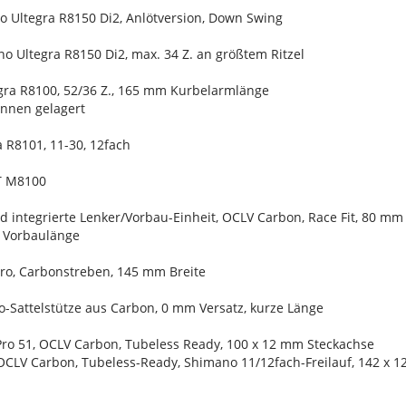
o Ultegra R8150 Di2, Anlötversion, Down Swing
o Ultegra R8150 Di2, max. 34 Z. an größtem Ritzel
gra R8100, 52/36 Z., 165 mm Kurbelarmlänge
 innen gelagert
 R8101, 11-30, 12fach
XT M8100
ad integrierte Lenker/Vorbau-Einheit, OCLV Carbon, Race Fit, 80 m
m Vorbaulänge
Pro, Carbonstreben, 145 mm Breite
o-Sattelstütze aus Carbon, 0 mm Versatz, kurze Länge
Pro 51, OCLV Carbon, Tubeless Ready, 100 x 12 mm Steckachse
 OCLV Carbon, Tubeless-Ready, Shimano 11/12fach-Freilauf, 142 x 