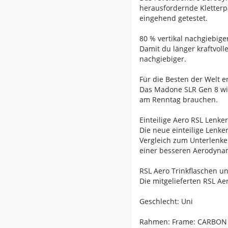
herausfordernde Kletterp
eingehend getestet.
80 % vertikal nachgiebige
Damit du länger kraftvolle
nachgiebiger.
Für die Besten der Welt e
Das Madone SLR Gen 8 wird
am Renntag brauchen.
Einteilige Aero RSL Lenke
Die neue einteilige Lenke
Vergleich zum Unterlenke
einer besseren Aerodynami
RSL Aero Trinkflaschen u
Die mitgelieferten RSL A
Geschlecht: Uni
Rahmen: Frame: CARBON