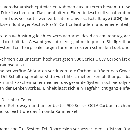
en, aerodynamisch optimierten Rahmen aus unserem besten 900 Se
rinkflaschen und Flaschenhaltern. Einen blitzschnell schaltenden 
end das verbaute, weit verbreitete Universalschaltauge (UDH) die 
losen Bontrager Aeolus Pro 51 Carbonlaufrädern und einer einteili
st ein wahnsinnig leichtes Aero-Rennrad, das dich am Renntag gar
arbon hält das Gesamtgewicht niedrig, ohne in puncto Steifigkei
 System Foil Rohrprofile sorgen für einen extrem schnellen Look u
.
 Rahmen aus unserem hochwertigsten 900 Series OCLV Carbon ist dor
rwünscht ist.
e und souveräne Abfahrten verringern die Carbonlaufräder das Gew
 Di2 Schaltung profitierst du von blitzschnellen, komplett anpass
chen und Flaschenhalter machen das gesamte System noch aerodyn
an der Lenker/Vorbau-Einheit lässt sich ein Tagfahrlicht ganz ei
Disc aller Zeiten
 Aero-Rohrdesign und unser bestes 900 Series OCLV Carbon machen
nd so leicht wie das Émonda Rahmenset.
s
namische Full System Foil Rohrdesign verbessert den Luftstrom üb