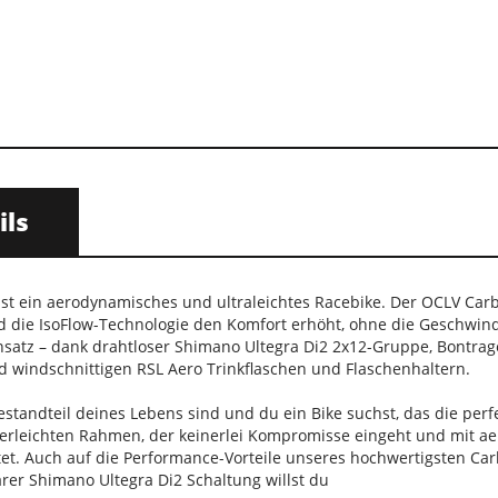
ils
st ein aerodynamisches und ultraleichtes Racebike. Der OCLV Car
die IsoFlow-Technologie den Komfort erhöht, ohne die Geschwindigk
atz – dank drahtloser Shimano Ultegra Di2 2x12-Gruppe, Bontrager
d windschnittigen RSL Aero Trinkflaschen und Flaschenhaltern.
estandteil deines Lebens sind und du ein Bike suchst, das die pe
ederleichten Rahmen, der keinerlei Kompromisse eingeht und mit a
et. Auch auf die Performance-Vorteile unseres hochwertigsten Ca
r Shimano Ultegra Di2 Schaltung willst du