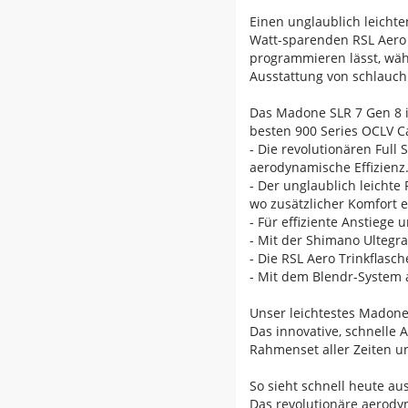
Einen unglaublich leicht
Watt-sparenden RSL Aero T
programmieren lässt, währ
Ausstattung von schlauch
Das Madone SLR 7 Gen 8 i
besten 900 Series OCLV C
- Die revolutionären Full
aerodynamische Effizienz
- Der unglaublich leichte
wo zusätzlicher Komfort e
- Für effiziente Anstieg
- Mit der Shimano Ultegra
- Die RSL Aero Trinkflas
- Mit dem Blendr-System 
Unser leichtestes Madone 
Das innovative, schnelle
Rahmenset aller Zeiten u
So sieht schnell heute au
Das revolutionäre aerody