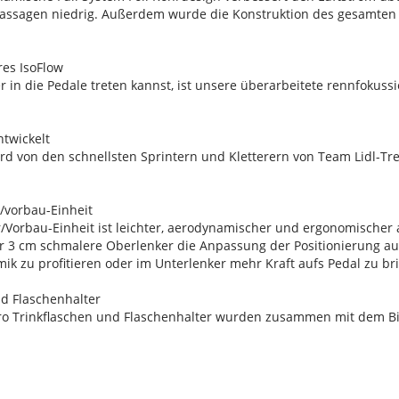
assagen niedrig. Außerdem wurde die Konstruktion des gesamten B
res IsoFlow
r in die Pedale treten kannst, ist unsere überarbeitete rennfokussi
ntwickelt
 von den schnellsten Sprintern und Kletterern von Team Lidl-Trek 
r/vorbau-Einheit
r/Vorbau-Einheit ist leichter, aerodynamischer und ergonomischer
r 3 cm schmalere Oberlenker die Anpassung der Positionierung au
k zu profitieren oder im Unterlenker mehr Kraft aufs Pedal zu br
nd Flaschenhalter
ero Trinkflaschen und Flaschenhalter wurden zusammen mit dem Bi