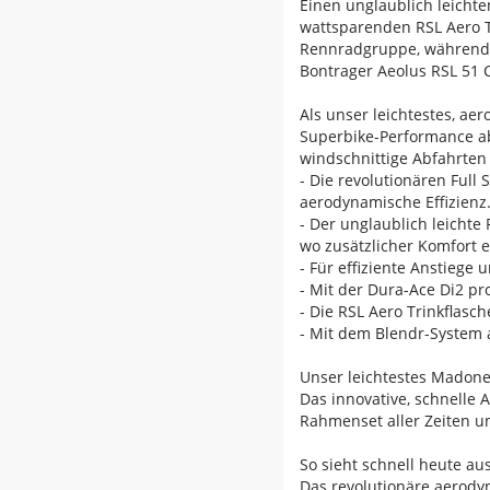
Einen unglaublich leicht
wattsparenden RSL Aero T
Rennradgruppe, während d
Bontrager Aeolus RSL 51 C
Als unser leichtestes, ae
Superbike-Performance ab
windschnittige Abfahrten 
- Die revolutionären Full
aerodynamische Effizienz
- Der unglaublich leichte
wo zusätzlicher Komfort e
- Für effiziente Anstieg
- Mit der Dura-Ace Di2 pr
- Die RSL Aero Trinkflas
- Mit dem Blendr-System 
Unser leichtestes Madone 
Das innovative, schnelle
Rahmenset aller Zeiten u
So sieht schnell heute au
Das revolutionäre aerody