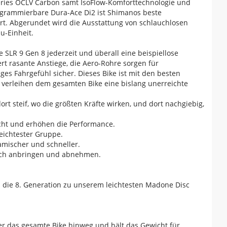
ries OCLV Carbon samt IsoFlow-Komforttechnologie und
rogrammierbare Dura-Ace Di2 ist Shimanos beste
rt. Abgerundet wird die Ausstattung von schlauchlosen
u-Einheit.
 SLR 9 Gen 8 jederzeit und überall eine beispiellose
t rasante Anstiege, die Aero-Rohre sorgen für
ges Fahrgefühl sicher. Dieses Bike ist mit den besten
nd verleihen dem gesamten Bike eine bislang unerreichte
t steif, wo die größten Kräfte wirken, und dort nachgiebig,
icht und erhöhen die Performance.
leichtester Gruppe.
amischer und schneller.
nfach anbringen und abnehmen.
 die 8. Generation zu unserem leichtesten Madone Disc
er das gesamte Bike hinweg und hält das Gewicht für