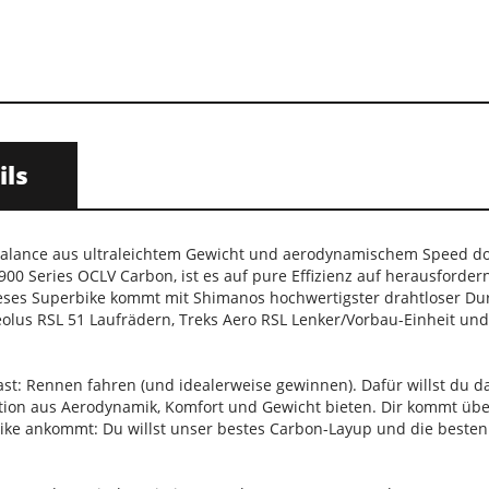
ils
 Balance aus ultraleichtem Gewicht und aerodynamischem Speed do
00 Series OCLV Carbon, ist es auf pure Effizienz auf herausforder
eses Superbike kommt mit Shimanos hochwertigster drahtloser Dur
eolus RSL 51 Laufrädern, Treks Aero RSL Lenker/Vorbau-Einheit un
st: Rennen fahren (und idealerweise gewinnen). Dafür willst du d
tion aus Aerodynamik, Komfort und Gewicht bieten. Dir kommt über
ike ankommt: Du willst unser bestes Carbon-Layup und die beste