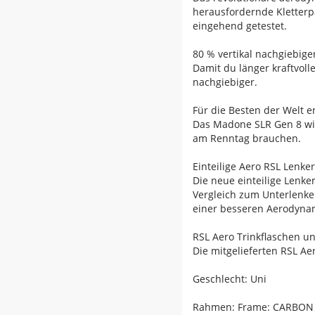
herausfordernde Kletterp
eingehend getestet.
80 % vertikal nachgiebige
Damit du länger kraftvolle
nachgiebiger.
Für die Besten der Welt e
Das Madone SLR Gen 8 wird
am Renntag brauchen.
Einteilige Aero RSL Lenke
Die neue einteilige Lenke
Vergleich zum Unterlenke
einer besseren Aerodynami
RSL Aero Trinkflaschen u
Die mitgelieferten RSL A
Geschlecht: Uni
Rahmen: Frame: CARBON