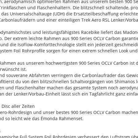
en, aerodynamisch optimierten Rahmen aus unserem besten 900 Se
rinkflaschen und Flaschenhaltern. Die blitzschnell schaltende, p
as Universalschaltauge (UDH) die Ersatzteilbeschaffung erleichte
arbonlaufrädern und einer einteiligen Trek Aero RSL Lenker/Vorba
rodynamischstes und leistungsfähigstes Racebike liefert das Madone
. Der extrem leichte Rahmen aus 900 Series OCLV Carbon garantier
und die IsoFlow-Komforttechnologie stellt ein jederzeit geschmeidi
 System Foil Rohrprofile sorgen für einen extrem schnellen Look u
.
 Rahmen aus unserem hochwertigsten 900 Series OCLV Carbon ist dor
rwünscht ist.
e und souveräne Abfahrten verringern die Carbonlaufräder das Gew
ofitierst du von den blitzschnellen Schaltvorgängen von Shimanos 
chen und Flaschenhalter machen das gesamte System noch aerodyn
an der Lenker/Vorbau-Einheit lässt sich ein Tagfahrlicht ganz ei
Disc aller Zeiten
 Aero-Rohrdesign und unser bestes 900 Series OCLV Carbon machen
nd so leicht wie das Émonda Rahmenset.
s
namische Full System Foil Rohrdesign verbessert den Luftstrom üb