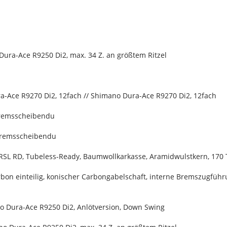
ura-Ace R9250 Di2, max. 34 Z. an größtem Ritzel
a-Ace R9270 Di2, 12fach // Shimano Dura-Ace R9270 Di2, 12fach
Bremsscheibendu
Bremsscheibendu
 RSL RD, Tubeless-Ready, Baumwollkarkasse, Aramidwulstkern, 170 
bon einteilig, konischer Carbongabelschaft, interne Bremszugfü
o Dura-Ace R9250 Di2, Anlötversion, Down Swing