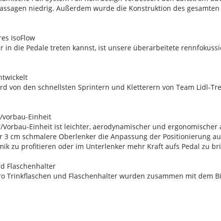
assagen niedrig. Außerdem wurde die Konstruktion des gesamten B
res IsoFlow
r in die Pedale treten kannst, ist unsere überarbeitete rennfokussi
ntwickelt
 von den schnellsten Sprintern und Kletterern von Team Lidl-Trek 
r/vorbau-Einheit
r/Vorbau-Einheit ist leichter, aerodynamischer und ergonomischer
r 3 cm schmalere Oberlenker die Anpassung der Positionierung au
k zu profitieren oder im Unterlenker mehr Kraft aufs Pedal zu br
nd Flaschenhalter
ero Trinkflaschen und Flaschenhalter wurden zusammen mit dem Bi