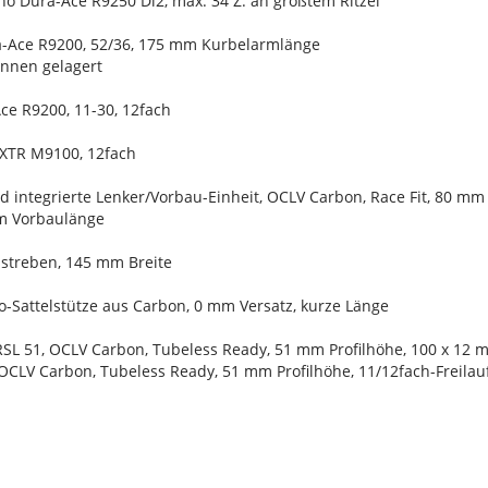
no Dura-Ace R9250 Di2, max. 34 Z. an größtem Ritzel
a-Ace R9200, 52/36, 175 mm Kurbelarmlänge
 innen gelagert
ce R9200, 11-30, 12fach
/XTR M9100, 12fach
ad integrierte Lenker/Vorbau-Einheit, OCLV Carbon, Race Fit, 80 m
mm Vorbaulänge
nstreben, 145 mm Breite
o-Sattelstütze aus Carbon, 0 mm Versatz, kurze Länge
RSL 51, OCLV Carbon, Tubeless Ready, 51 mm Profilhöhe, 100 x 12
 OCLV Carbon, Tubeless Ready, 51 mm Profilhöhe, 11/12fach-Freil