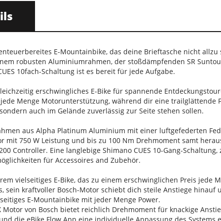
ils
benteuerbereites E-Mountainbike, das deine Brieftasche nicht allzu 
 seinem robusten Aluminiumrahmen, der stoßdämpfenden SR Suntou
ES 10fach-Schaltung ist es bereit für jede Aufgabe.
gleichzeitig erschwingliches E-Bike für spannende Entdeckungstour
 jede Menge Motorunterstützung, während dir eine trailglättende 
 sondern auch im Gelände zuverlässig zur Seite stehen sollen.
Rahmen aus Alpha Platinum Aluminium mit einer luftgefederten Fed
or mit 750 W Leistung und bis zu 100 Nm Drehmoment samt herau
200 Controller. Eine langlebige Shimano CUES 10-Gang-Schaltung
öglichkeiten für Accessoires and Zubehör.
xtrem vielseitiges E-Bike, das zu einem erschwinglichen Preis jede
ls, sein kraftvoller Bosch-Motor schiebt dich steile Anstiege hinau
ielseitiges E-Mountainbike mit jeder Menge Power.
X Motor von Bosch bietet reichlich Drehmoment für knackige Ansti
und die eBike Flow App eine individuelle Anpassung des Systems e