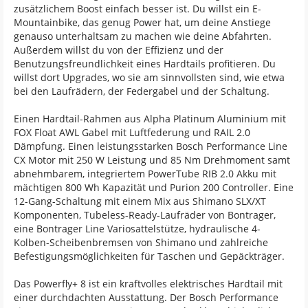
zusätzlichem Boost einfach besser ist. Du willst ein E-
Mountainbike, das genug Power hat, um deine Anstiege
genauso unterhaltsam zu machen wie deine Abfahrten.
Außerdem willst du von der Effizienz und der
Benutzungsfreundlichkeit eines Hardtails profitieren. Du
willst dort Upgrades, wo sie am sinnvollsten sind, wie etwa
bei den Laufrädern, der Federgabel und der Schaltung.
Einen Hardtail-Rahmen aus Alpha Platinum Aluminium mit
FOX Float AWL Gabel mit Luftfederung und RAIL 2.0
Dämpfung. Einen leistungsstarken Bosch Performance Line
CX Motor mit 250 W Leistung und 85 Nm Drehmoment samt
abnehmbarem, integriertem PowerTube RIB 2.0 Akku mit
mächtigen 800 Wh Kapazität und Purion 200 Controller. Eine
12-Gang-Schaltung mit einem Mix aus Shimano SLX/XT
Komponenten, Tubeless-Ready-Laufräder von Bontrager,
eine Bontrager Line Variosattelstütze, hydraulische 4-
Kolben-Scheibenbremsen von Shimano und zahlreiche
Befestigungsmöglichkeiten für Taschen und Gepäckträger.
Das Powerfly+ 8 ist ein kraftvolles elektrisches Hardtail mit
einer durchdachten Ausstattung. Der Bosch Performance