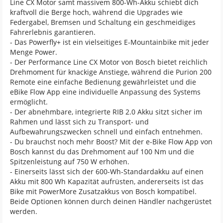
Line CX Motor samt massivem 800-Wh-Akku schiebt dich
kraftvoll die Berge hoch, während die Upgrades wie
Federgabel, Bremsen und Schaltung ein geschmeidiges
Fahrerlebnis garantieren.
- Das Powerfly+ ist ein vielseitiges E-Mountainbike mit jeder
Menge Power.
- Der Performance Line CX Motor von Bosch bietet reichlich
Drehmoment für knackige Anstiege, während die Purion 200
Remote eine einfache Bedienung gewährleistet und die
eBike Flow App eine individuelle Anpassung des Systems
ermöglicht.
- Der abnehmbare, integrierte RIB 2.0 Akku sitzt sicher im
Rahmen und lässt sich zu Transport- und
Aufbewahrungszwecken schnell und einfach entnehmen.
- Du brauchst noch mehr Boost? Mit der e-Bike Flow App von
Bosch kannst du das Drehmoment auf 100 Nm und die
Spitzenleistung auf 750 W erhöhen.
- Einerseits lässt sich der 600-Wh-Standardakku auf einen
Akku mit 800 Wh Kapazität aufrüsten, andererseits ist das
Bike mit PowerMore Zusatzakkus von Bosch kompatibel.
Beide Optionen können durch deinen Händler nachgerüstet
werden.