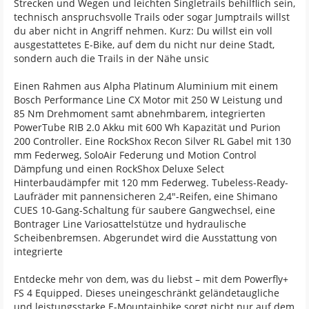
Strecken und Wegen und leichten Singletrails behilflich sein,
technisch anspruchsvolle Trails oder sogar Jumptrails willst
du aber nicht in Angriff nehmen. Kurz: Du willst ein voll
ausgestattetes E-Bike, auf dem du nicht nur deine Stadt,
sondern auch die Trails in der Nähe unsic
Einen Rahmen aus Alpha Platinum Aluminium mit einem
Bosch Performance Line CX Motor mit 250 W Leistung und
85 Nm Drehmoment samt abnehmbarem, integrierten
PowerTube RIB 2.0 Akku mit 600 Wh Kapazität und Purion
200 Controller. Eine RockShox Recon Silver RL Gabel mit 130
mm Federweg, SoloAir Federung und Motion Control
Dämpfung und einen RockShox Deluxe Select
Hinterbaudämpfer mit 120 mm Federweg. Tubeless-Ready-
Laufräder mit pannensicheren 2,4"-Reifen, eine Shimano
CUES 10-Gang-Schaltung für saubere Gangwechsel, eine
Bontrager Line Variosattelstütze und hydraulische
Scheibenbremsen. Abgerundet wird die Ausstattung von
integrierte
Entdecke mehr von dem, was du liebst – mit dem Powerfly+
FS 4 Equipped. Dieses uneingeschränkt geländetaugliche
und leistungsstarke E-Mountainbike sorgt nicht nur auf dem