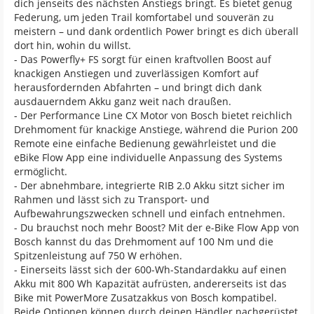
dich jenseits des nächsten Anstiegs bringt. Es bietet genug
Federung, um jeden Trail komfortabel und souverän zu
meistern – und dank ordentlich Power bringt es dich überall
dort hin, wohin du willst.
- Das Powerfly+ FS sorgt für einen kraftvollen Boost auf
knackigen Anstiegen und zuverlässigen Komfort auf
herausfordernden Abfahrten – und bringt dich dank
ausdauerndem Akku ganz weit nach draußen.
- Der Performance Line CX Motor von Bosch bietet reichlich
Drehmoment für knackige Anstiege, während die Purion 200
Remote eine einfache Bedienung gewährleistet und die
eBike Flow App eine individuelle Anpassung des Systems
ermöglicht.
- Der abnehmbare, integrierte RIB 2.0 Akku sitzt sicher im
Rahmen und lässt sich zu Transport- und
Aufbewahrungszwecken schnell und einfach entnehmen.
- Du brauchst noch mehr Boost? Mit der e-Bike Flow App von
Bosch kannst du das Drehmoment auf 100 Nm und die
Spitzenleistung auf 750 W erhöhen.
- Einerseits lässt sich der 600-Wh-Standardakku auf einen
Akku mit 800 Wh Kapazität aufrüsten, andererseits ist das
Bike mit PowerMore Zusatzakkus von Bosch kompatibel.
Beide Optionen können durch deinen Händler nachgerüstet