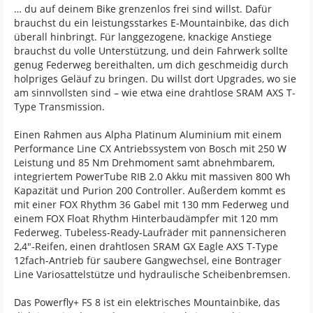
… du auf deinem Bike grenzenlos frei sind willst. Dafür
brauchst du ein leistungsstarkes E-Mountainbike, das dich
überall hinbringt. Für langgezogene, knackige Anstiege
brauchst du volle Unterstützung, und dein Fahrwerk sollte
genug Federweg bereithalten, um dich geschmeidig durch
holpriges Geläuf zu bringen. Du willst dort Upgrades, wo sie
am sinnvollsten sind – wie etwa eine drahtlose SRAM AXS T-
Type Transmission.
Einen Rahmen aus Alpha Platinum Aluminium mit einem
Performance Line CX Antriebssystem von Bosch mit 250 W
Leistung und 85 Nm Drehmoment samt abnehmbarem,
integriertem PowerTube RIB 2.0 Akku mit massiven 800 Wh
Kapazität und Purion 200 Controller. Außerdem kommt es
mit einer FOX Rhythm 36 Gabel mit 130 mm Federweg und
einem FOX Float Rhythm Hinterbaudämpfer mit 120 mm
Federweg. Tubeless-Ready-Laufräder mit pannensicheren
2,4"-Reifen, einen drahtlosen SRAM GX Eagle AXS T-Type
12fach-Antrieb für saubere Gangwechsel, eine Bontrager
Line Variosattelstütze und hydraulische Scheibenbremsen.
Das Powerfly+ FS 8 ist ein elektrisches Mountainbike, das