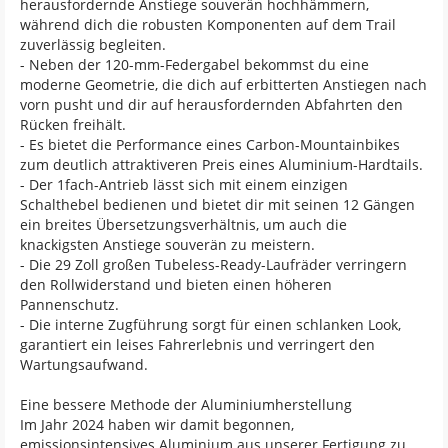
herausfordernde Anstiege souverän hochhämmern,
während dich die robusten Komponenten auf dem Trail
zuverlässig begleiten.
- Neben der 120-mm-Federgabel bekommst du eine
moderne Geometrie, die dich auf erbitterten Anstiegen nach
vorn pusht und dir auf herausfordernden Abfahrten den
Rücken freihält.
- Es bietet die Performance eines Carbon-Mountainbikes
zum deutlich attraktiveren Preis eines Aluminium-Hardtails.
- Der 1fach-Antrieb lässt sich mit einem einzigen
Schalthebel bedienen und bietet dir mit seinen 12 Gängen
ein breites Übersetzungsverhältnis, um auch die
knackigsten Anstiege souverän zu meistern.
- Die 29 Zoll großen Tubeless-Ready-Laufräder verringern
den Rollwiderstand und bieten einen höheren
Pannenschutz.
- Die interne Zugführung sorgt für einen schlanken Look,
garantiert ein leises Fahrerlebnis und verringert den
Wartungsaufwand.
Eine bessere Methode der Aluminiumherstellung
Im Jahr 2024 haben wir damit begonnen,
emissionsintensives Aluminium aus unserer Fertigung zu