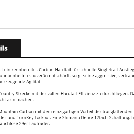
ils
ist ein rennbereites Carbon-Hardtail für schnelle Singletrail-Ans
lunebenheiten souverän entschärft, sorgt seine aggressive, vertr
erzeugende Agilität.
Country-Strecke mit der vollen Hardtail-Effizienz zu durchfliegen
icht arm machen.
untain Carbon mit dem einzigartigen Vorteil der trailglättenden 
der und TurnKey Lockout. Eine Shimano Deore 12fach-Schaltung, h
lauchlose 29er Laufräder.