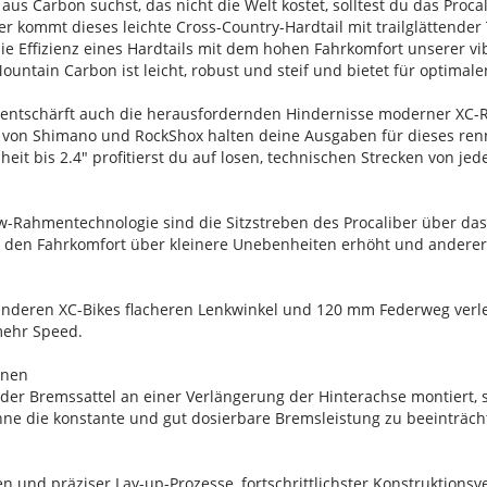
us Carbon suchst, das nicht die Welt kostet, solltest du das Pro
ter kommt dieses leichte Cross-Country-Hardtail mit trailglättend
 die Effizienz eines Hardtails mit dem hohen Fahrkomfort unserer 
untain Carbon ist leicht, robust und steif und bietet für optimal
entschärft auch die herausfordernden Hindernisse moderner XC-R
on Shimano und RockShox halten deine Ausgaben für dieses renn
heit bis 2.4" profitierst du auf losen, technischen Strecken von je
w-Rahmentechnologie sind die Sitzstreben des Procaliber über das S
 den Fahrkomfort über kleinere Unebenheiten erhöht und anderer
anderen XC-Bikes flacheren Lenkwinkel und 120 mm Federweg verlei
mehr Speed.
nnen
st der Bremssattel an einer Verlängerung der Hinterachse montiert
hne die konstante und gut dosierbare Bremsleistung zu beeinträch
en und präziser Lay-up-Prozesse, fortschrittlichster Konstruktion