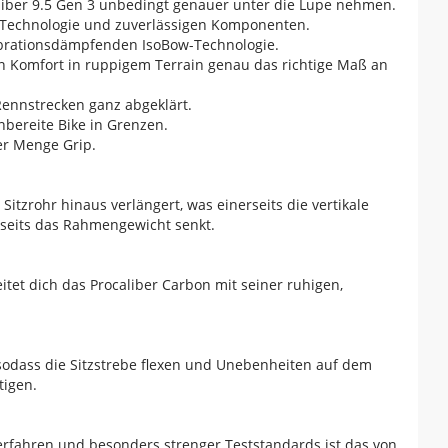
caliber 9.5 Gen 3 unbedingt genauer unter die Lupe nehmen.
er Technologie und zuverlässigen Komponenten.
vibrationsdämpfenden IsoBow-Technologie.
en Komfort in ruppigem Terrain genau das richtige Maß an
ennstrecken ganz abgeklärt.
bereite Bike in Grenzen.
der Menge Grip.
itzrohr hinaus verlängert, was einerseits die vertikale
seits das Rahmengewicht senkt.
tet dich das Procaliber Carbon mit seiner ruhigen,
, sodass die Sitzstrebe flexen und Unebenheiten auf dem
tigen.
sverfahren und besonders strenger Teststandards ist das von