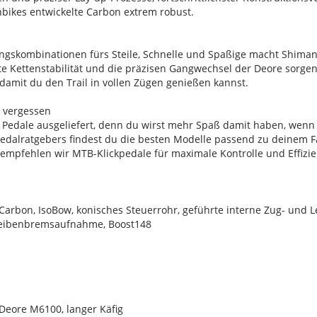
nbikes entwickelte Carbon extrem robust.
ngskombinationen fürs Steile, Schnelle und Spaßige macht Shima
erte Kettenstabilität und die präzisen Gangwechsel der Deore sorg
, damit du den Trail in vollen Zügen genießen kannst.
e vergessen
 Pedale ausgeliefert, denn du wirst mehr Spaß damit haben, wenn
Pedalratgebers findest du die besten Modelle passend zu deinem Fa
empfehlen wir MTB-Klickpedale für maximale Kontrolle und Effizie
rbon, IsoBow, konisches Steuerrohr, geführte interne Zug- und 
heibenbremsaufnahme, Boost148
eore M6100, langer Käfig