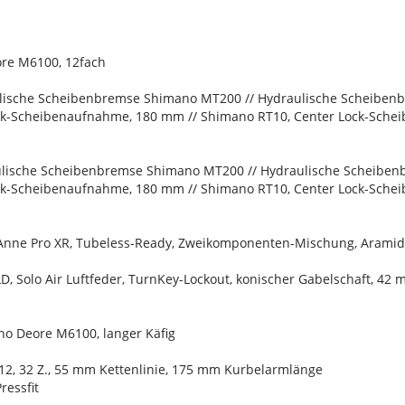
ore M6100, 12fach
lische Scheibenbremse Shimano MT200 // Hydraulische Scheibe
ck-Scheibenaufnahme, 180 mm // Shimano RT10, Center Lock-Sche
lische Scheibenbremse Shimano MT200 // Hydraulische Scheibe
ck-Scheibenaufnahme, 180 mm // Shimano RT10, Center Lock-Sche
-Anne Pro XR, Tubeless-Ready, Zweikomponenten-Mischung, Aramidwu
, Solo Air Luftfeder, TurnKey-Lockout, konischer Gabelschaft, 42
no Deore M6100, langer Käfig
2, 32 Z., 55 mm Kettenlinie, 175 mm Kurbelarmlänge
essfit