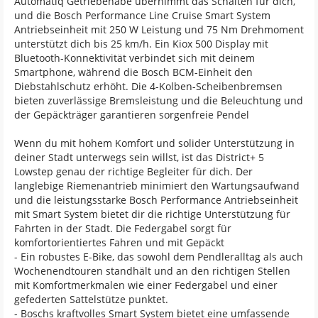
Automatiq Getriebenabe übernimmt das Schalten für dich,
und die Bosch Performance Line Cruise Smart System
Antriebseinheit mit 250 W Leistung und 75 Nm Drehmoment
unterstützt dich bis 25 km/h. Ein Kiox 500 Display mit
Bluetooth-Konnektivität verbindet sich mit deinem
Smartphone, während die Bosch BCM-Einheit den
Diebstahlschutz erhöht. Die 4-Kolben-Scheibenbremsen
bieten zuverlässige Bremsleistung und die Beleuchtung und
der Gepäckträger garantieren sorgenfreie Pendel
Wenn du mit hohem Komfort und solider Unterstützung in
deiner Stadt unterwegs sein willst, ist das District+ 5
Lowstep genau der richtige Begleiter für dich. Der
langlebige Riemenantrieb minimiert den Wartungsaufwand
und die leistungsstarke Bosch Performance Antriebseinheit
mit Smart System bietet dir die richtige Unterstützung für
Fahrten in der Stadt. Die Federgabel sorgt für
komfortorientiertes Fahren und mit Gepäckt
- Ein robustes E-Bike, das sowohl dem Pendleralltag als auch
Wochenendtouren standhält und an den richtigen Stellen
mit Komfortmerkmalen wie einer Federgabel und einer
gefederten Sattelstütze punktet.
- Boschs kraftvolles Smart System bietet eine umfassende