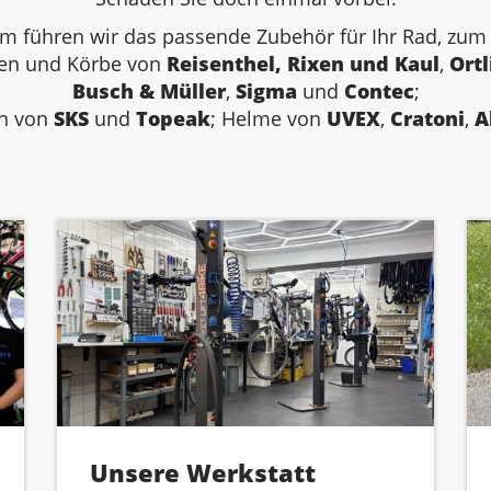
 führen wir das passende Zubehör für Ihr Rad, zum 
hen und Körbe von
Reisenthel, Rixen und Kaul
,
Ortl
Busch & Müller
,
Sigma
und
Contec
;
n von
SKS
und
Topeak
; Helme von
UVEX
,
Cratoni
,
A
Unsere Werkstatt