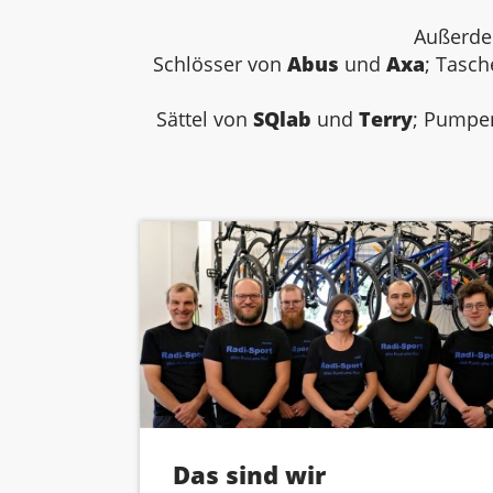
Außerdem
Schlösser von
Abus
und
Axa
; Tasc
Sättel von
SQlab
und
Terry
; Pumpe
Das sind wir