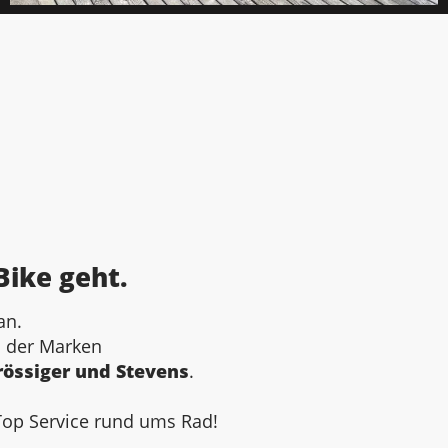
Bike geht.
an.
n der Marken
Drössiger und Stevens
.
Top Service rund ums Rad!