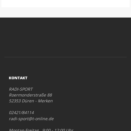
KONTAKT
RADI-SPORT
Roermonderstraße 88
52353 Düren - Merken
02421/84114
radi-sport@t-online.de
Montag-Freitag 9:00 - 12:00 Uhr