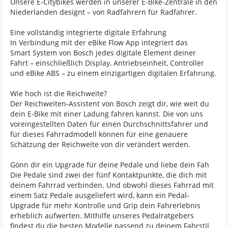
Unsere E-Citybikes werden in unserer E-Bike-Zentrale in den
Niederlanden designt – von Radfahrern für Radfahrer.
Eine vollständig integrierte digitale Erfahrung
In Verbindung mit der eBike Flow App integriert das
Smart System von Bosch jedes digitale Element deiner
Fahrt – einschließlich Display, Antriebseinheit, Controller
und eBike ABS – zu einem einzigartigen digitalen Erfahrung.
Wie hoch ist die Reichweite?
Der Reichweiten-Assistent von Bosch zeigt dir, wie weit du
dein E-Bike mit einer Ladung fahren kannst. Die von uns
voreingestellten Daten für einen Durchschnittsfahrer und
für dieses Fahrradmodell können für eine genauere
Schätzung der Reichweite von dir verändert werden.
Gönn dir ein Upgrade für deine Pedale und liebe dein Fah
Die Pedale sind zwei der fünf Kontaktpunkte, die dich mit
deinem Fahrrad verbinden. Und obwohl dieses Fahrrad mit
einem Satz Pedale ausgeliefert wird, kann ein Pedal-
Upgrade für mehr Kontrolle und Grip dein Fahrerlebnis
erheblich aufwerten. Mithilfe unseres Pedalratgebers
findest du die besten Modelle passend zu deinem Fahrstil.