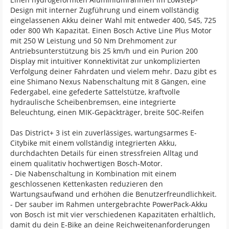
Design mit interner Zugführung und einem vollständig
eingelassenen Akku deiner Wahl mit entweder 400, 545, 725
oder 800 Wh Kapazität. Einen Bosch Active Line Plus Motor
mit 250 W Leistung und 50 Nm Drehmoment zur
Antriebsunterstützung bis 25 km/h und ein Purion 200
Display mit intuitiver Konnektivität zur unkomplizierten
Verfolgung deiner Fahrdaten und vielem mehr. Dazu gibt es
eine Shimano Nexus Nabenschaltung mit 8 Gängen, eine
Federgabel, eine gefederte Sattelstütze, kraftvolle
hydraulische Scheibenbremsen, eine integrierte
Beleuchtung, einen MIK-Gepäckträger, breite 50C-Reifen
Das District+ 3 ist ein zuverlässiges, wartungsarmes E-
Citybike mit einem vollständig integrierten Akku,
durchdachten Details für einen stressfreien Alltag und
einem qualitativ hochwertigen Bosch-Motor.
- Die Nabenschaltung in Kombination mit einem
geschlossenen Kettenkasten reduzieren den
Wartungsaufwand und erhöhen die Benutzerfreundlichkeit.
- Der sauber im Rahmen untergebrachte PowerPack-Akku
von Bosch ist mit vier verschiedenen Kapazitäten erhältlich,
damit du dein E-Bike an deine Reichweitenanforderungen