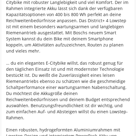
Citybike mit robuster Langlebigkeit und viel Komfort. Der im
Rahmen integrierte Akku lässt sich dank der verfügbaren
Kapazitätsoptionen von 400 bis 800 Wh perfekt an deine
Reichweitenbedürfnisse anpassen. Das District+ 4 Lowstep
ist mit einem besonders wartungsarmen und langlebigen
Riemenantrieb ausgestattet. Mit Boschs neuem Smart
System kannst du dein Bike mit deinem Smartphone
koppeln, um Aktivitäten aufzuzeichnen, Routen zu planen
und vieles mehr.
… du ein elegantes E-Citybike willst, das robust genug für
den täglichen Einsatz ist und mit modernster Technologie
bestückt ist. Du weißt die Zuverlässigkeit eines leisen
Riemenantriebs ebenso zu schätzen wie die geschmeidige
Schaltperformance einer wartungsarmen Nabenschaltung.
Du möchtest die Akkugröße deinen
Reichweitenbedürfnissen und deinem Budget entsprechend
auswählen. Benutzungsfreundlichkeit ist dir wichtig, und
zum einfachen Auf- und Absteigen willst du einen Lowstep-
Rahmen.
Einen robusten, hydrogeformten Aluminiumrahmen mit
Lowstep-Design und integriertem PowerPack-Akku von