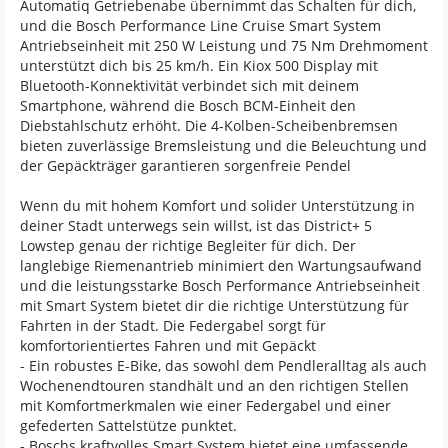
Automatiq Getriebenabe übernimmt das Schalten für dich,
und die Bosch Performance Line Cruise Smart System
Antriebseinheit mit 250 W Leistung und 75 Nm Drehmoment
unterstützt dich bis 25 km/h. Ein Kiox 500 Display mit
Bluetooth-Konnektivität verbindet sich mit deinem
Smartphone, während die Bosch BCM-Einheit den
Diebstahlschutz erhöht. Die 4-Kolben-Scheibenbremsen
bieten zuverlässige Bremsleistung und die Beleuchtung und
der Gepäckträger garantieren sorgenfreie Pendel
Wenn du mit hohem Komfort und solider Unterstützung in
deiner Stadt unterwegs sein willst, ist das District+ 5
Lowstep genau der richtige Begleiter für dich. Der
langlebige Riemenantrieb minimiert den Wartungsaufwand
und die leistungsstarke Bosch Performance Antriebseinheit
mit Smart System bietet dir die richtige Unterstützung für
Fahrten in der Stadt. Die Federgabel sorgt für
komfortorientiertes Fahren und mit Gepäckt
- Ein robustes E-Bike, das sowohl dem Pendleralltag als auch
Wochenendtouren standhält und an den richtigen Stellen
mit Komfortmerkmalen wie einer Federgabel und einer
gefederten Sattelstütze punktet.
- Boschs kraftvolles Smart System bietet eine umfassende