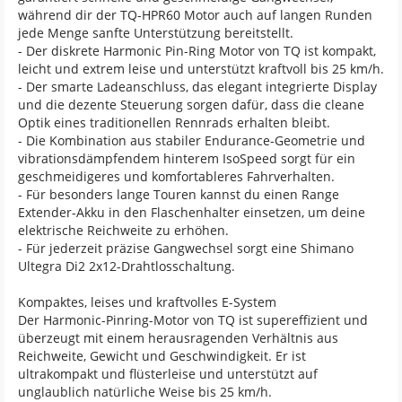
während dir der TQ-HPR60 Motor auch auf langen Runden
jede Menge sanfte Unterstützung bereitstellt.
- Der diskrete Harmonic Pin-Ring Motor von TQ ist kompakt,
leicht und extrem leise und unterstützt kraftvoll bis 25 km/h.
- Der smarte Ladeanschluss, das elegant integrierte Display
und die dezente Steuerung sorgen dafür, dass die cleane
Optik eines traditionellen Rennrads erhalten bleibt.
- Die Kombination aus stabiler Endurance-Geometrie und
vibrationsdämpfendem hinterem IsoSpeed sorgt für ein
geschmeidigeres und komfortableres Fahrverhalten.
- Für besonders lange Touren kannst du einen Range
Extender-Akku in den Flaschenhalter einsetzen, um deine
elektrische Reichweite zu erhöhen.
- Für jederzeit präzise Gangwechsel sorgt eine Shimano
Ultegra Di2 2x12-Drahtlosschaltung.
Kompaktes, leises und kraftvolles E-System
Der Harmonic-Pinring-Motor von TQ ist supereffizient und
überzeugt mit einem herausragenden Verhältnis aus
Reichweite, Gewicht und Geschwindigkeit. Er ist
ultrakompakt und flüsterleise und unterstützt auf
unglaublich natürliche Weise bis 25 km/h.