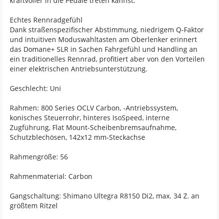
kraftvoller in die Pedale treten kannst.
Echtes Rennradgefühl
Dank straßenspezifischer Abstimmung, niedrigem Q-Faktor
und intuitiven Moduswahltasten am Oberlenker erinnert
das Domane+ SLR in Sachen Fahrgefühl und Handling an
ein traditionelles Rennrad, profitiert aber von den Vorteilen
einer elektrischen Antriebsunterstützung.
Geschlecht: Uni
Rahmen: 800 Series OCLV Carbon, -Antriebssystem,
konisches Steuerrohr, hinteres IsoSpeed, interne
Zugführung, Flat Mount-Scheibenbremsaufnahme,
Schutzblechösen, 142x12 mm-Steckachse
Rahmengröße: 56
Rahmenmaterial: Carbon
Gangschaltung: Shimano Ultegra R8150 Di2, max. 34 Z. an
größtem Ritzel