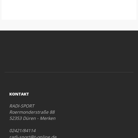
KONTAKT
RADI-SPORT
Roermonderstraße 88
52353 Düren - Merken
02421/84114
radi-sport@t-online.de