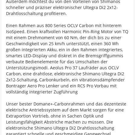
Außerdem möchtest du von den Vorteilen von Shimanos
schneller und präziser elektronischer Ultegra Di2 2x12-
Drahtlosschaltung profitieren.
Einen Rahmen aus 800 Series OCLV Carbon mit hinterem
IsoSpeed. Einen kraftvollen Harmonic Pin-Ring Motor von TQ
mit einem Drehmoment von 60 Nm, der dich bis zu einer
Geschwindigkeit von 25 km/h unterstützt, einen 360 Wh
großen integrierten Akku, ein in den Rahmen integriertes,
smartes LED-Display und diskret in die Bremsgriffgummis
verbaute Bedienelemente für das Umschalten der
Unterstützungsmodi. Aeolus Pro 37 Laufräder aus OCLV
Carbon, eine drahtlose, elektronische Shimano Ultegra Di2
2x12-Schaltung, Carbonkurbeln, ein vibrationsdämpfender
Bontrager Aero Pro Lenker und ein RCS Pro Vorbau mit
vollständig integrierter Zugführung
Unser bester Domane+-Carbonrahmen und das dezenteste
elektrische Antriebssystem auf dem Markt sorgen für eine
Extraportion Vortrieb, ohne in Sachen Optik und
Leistungsfähigkeit Abstriche machen zu müssen. Die
elektronische Shimano Ultegra Di2 Drahtlosschaltung
garantiert schnelle und geschmeidige Gangwechsel,