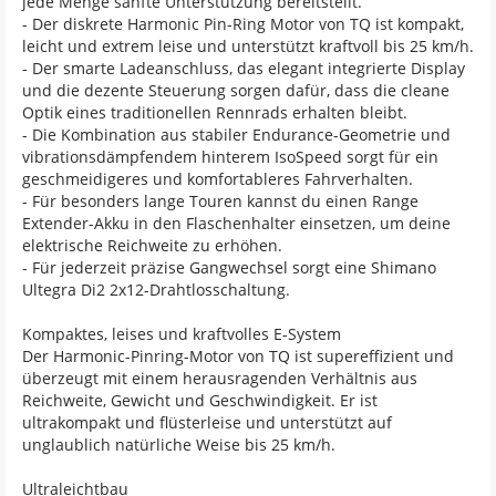
jede Menge sanfte Unterstützung bereitstellt.
- Der diskrete Harmonic Pin-Ring Motor von TQ ist kompakt,
leicht und extrem leise und unterstützt kraftvoll bis 25 km/h.
- Der smarte Ladeanschluss, das elegant integrierte Display
und die dezente Steuerung sorgen dafür, dass die cleane
Optik eines traditionellen Rennrads erhalten bleibt.
- Die Kombination aus stabiler Endurance-Geometrie und
vibrationsdämpfendem hinterem IsoSpeed sorgt für ein
geschmeidigeres und komfortableres Fahrverhalten.
- Für besonders lange Touren kannst du einen Range
Extender-Akku in den Flaschenhalter einsetzen, um deine
elektrische Reichweite zu erhöhen.
- Für jederzeit präzise Gangwechsel sorgt eine Shimano
Ultegra Di2 2x12-Drahtlosschaltung.
Kompaktes, leises und kraftvolles E-System
Der Harmonic-Pinring-Motor von TQ ist supereffizient und
überzeugt mit einem herausragenden Verhältnis aus
Reichweite, Gewicht und Geschwindigkeit. Er ist
ultrakompakt und flüsterleise und unterstützt auf
unglaublich natürliche Weise bis 25 km/h.
Ultraleichtbau