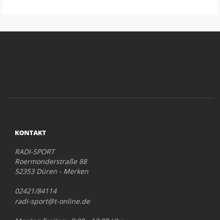
KONTAKT
RADI-SPORT
Roermonderstraße 88
52353 Düren - Merken
02421/84114
radi-sport@t-online.de