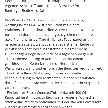
Heckgepäckträger samt SIDE Adapter, Schutzbleche,
ergonomische Griff und einen äußerst komfortablen
Bontrager Boulevard Sattel.
Das District+ 2 Belt Lowstep ist ein zuverlässiges,
wartungsarmes E-Bike für die Stadt mit einem
reaktionsschnellen, kraftvollen Active Line Plus Motor von
Bosch und durchdachten, alltagstauglichen Details – wie
etwa Riemenantrieb, Tagfahrlichter, Federgabel und
gefederte Sattelstütze. Zudem ist es mit einer Reihe von
praktischen Features ausgestattet, die es zu einem
zuverlässigen Begleiter auf deinen täglichen Wegen m
- Die Nabenschaltung in Kombination mit einem
geschlossenen Kettenkasten reduzieren den
Wartungsaufwand und erhöhen die Benutzerfreundlichkeit.
- Ein kraftvollerer Motor sorgt für eine schnelle
Beschleunigung in den Momenten, in denen es wirklich
darauf ankommt, wie etwa an der Ampel oder in Stop-and-
Go-Situationen.
- Ein leichter Bosch CompactTube Akku mit 400 Wh
Kapazität lässt in puncto Reichweite keinerlei Wünsche
offen – und mit dem optionalen 250 Wh starken PowerMore
Zusatzakku kommst du sogar noch weiter.