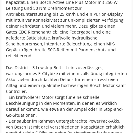
Kapazität. Einen Bosch Active Line Plus Motor mit 250 W
Leistung und 50 Nm Drehmoment zur
Antriebsunterstützung bis 25 km/h und ein Purion-Display
mit intuitiver Konnektivität zur unkomplizierten Verfolgung
deiner Fahrdaten und vielem mehr. Dazu gibt es einen
Gates CDC Riemenantrieb, eine Federgabel und eine
gefederte Sattelstütze, kraftvolle hydraulische
Scheibenbremsen, integrierte Beleuchtung, einen MIK-
Gepäckträger, breite 50C-Reifen mit Pannenschutz und
reflektierend
Das District+ 3 Lowstep Belt ist ein zuverlässiges,
wartungsarmes E-Citybike mit einem vollständig integrierten
Akku, vielen durchdachten Details für einen stressfreien
Alltag und einem qualitativ hochwertigen Bosch-Motor samt
Controller.
- Ein kraftvollerer Motor sorgt für eine schnelle
Beschleunigung in den Momenten, in denen es wirklich
darauf ankommt, wie etwa an der Ampel oder in Stop-and-
Go-Situationen.
- Der sauber im Rahmen untergebrachte PowerPack-Akku
von Bosch ist mit drei verschiedenen Kapazitäten erhältlich,
damit du dein E-Bike an deine Reichweitenanforderungen