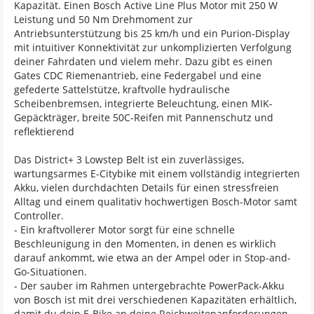
Kapazität. Einen Bosch Active Line Plus Motor mit 250 W
Leistung und 50 Nm Drehmoment zur
Antriebsunterstützung bis 25 km/h und ein Purion-Display
mit intuitiver Konnektivität zur unkomplizierten Verfolgung
deiner Fahrdaten und vielem mehr. Dazu gibt es einen
Gates CDC Riemenantrieb, eine Federgabel und eine
gefederte Sattelstütze, kraftvolle hydraulische
Scheibenbremsen, integrierte Beleuchtung, einen MIK-
Gepäckträger, breite 50C-Reifen mit Pannenschutz und
reflektierend
Das District+ 3 Lowstep Belt ist ein zuverlässiges,
wartungsarmes E-Citybike mit einem vollständig integrierten
Akku, vielen durchdachten Details für einen stressfreien
Alltag und einem qualitativ hochwertigen Bosch-Motor samt
Controller.
- Ein kraftvollerer Motor sorgt für eine schnelle
Beschleunigung in den Momenten, in denen es wirklich
darauf ankommt, wie etwa an der Ampel oder in Stop-and-
Go-Situationen.
- Der sauber im Rahmen untergebrachte PowerPack-Akku
von Bosch ist mit drei verschiedenen Kapazitäten erhältlich,
damit du dein E-Bike an deine Reichweitenanforderungen